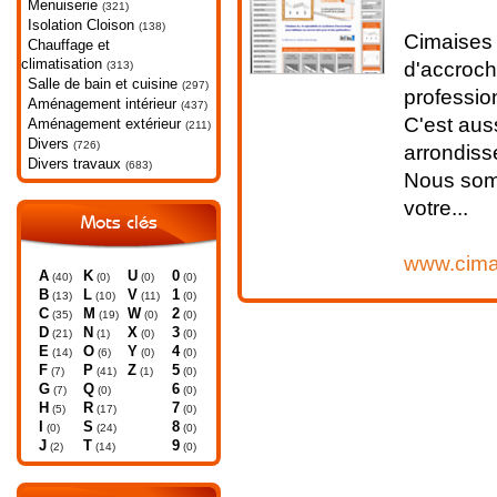
Menuiserie
(321)
Isolation Cloison
(138)
Cimaises 
Chauffage et
climatisation
d'accroch
(313)
Salle de bain et cuisine
(297)
professio
Aménagement intérieur
(437)
C'est aus
Aménagement extérieur
(211)
Divers
(726)
arrondiss
Divers travaux
(683)
Nous somm
votre...
Mots clés
www.cima
A
K
U
0
(40)
(0)
(0)
(0)
B
L
V
1
(13)
(10)
(11)
(0)
C
M
W
2
(35)
(19)
(0)
(0)
D
N
X
3
(21)
(1)
(0)
(0)
E
O
Y
4
(14)
(6)
(0)
(0)
F
P
Z
5
(7)
(41)
(1)
(0)
G
Q
6
(7)
(0)
(0)
H
R
7
(5)
(17)
(0)
I
S
8
(0)
(24)
(0)
J
T
9
(2)
(14)
(0)