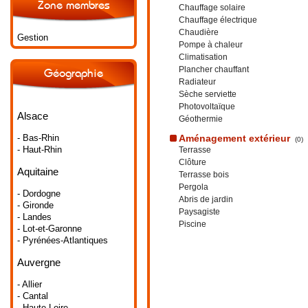
Zone membres
Chauffage solaire
Chauffage électrique
Chaudière
Gestion
Pompe à chaleur
Climatisation
Plancher chauffant
Géographie
Radiateur
Sèche serviette
Photovoltaïque
Alsace
Géothermie
- Bas-Rhin
Aménagement extérieur
(0)
- Haut-Rhin
Terrasse
Clôture
Aquitaine
Terrasse bois
Pergola
- Dordogne
Abris de jardin
- Gironde
Paysagiste
- Landes
Piscine
- Lot-et-Garonne
- Pyrénées-Atlantiques
Auvergne
- Allier
- Cantal
- Haute-Loire