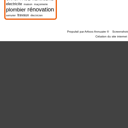
electricite
maison
maçonnerie
rénovation
plombier
travaux
serrurier
électricien
Propulsé par
Arfooo Annuaire
©
Screenshot
Création du site internet