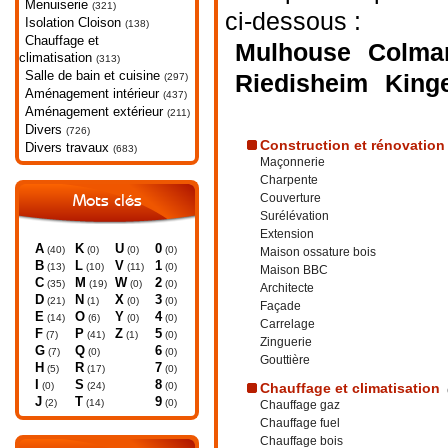
Menuiserie
(321)
ci-dessous :
Isolation Cloison
(138)
Chauffage et
Mulhouse
Colma
climatisation
(313)
Salle de bain et cuisine
Riedisheim
King
(297)
Aménagement intérieur
(437)
Aménagement extérieur
(211)
Divers
(726)
Construction et rénovation
Divers travaux
(683)
Maçonnerie
Charpente
Couverture
Mots clés
Surélévation
Extension
A
K
U
0
(40)
(0)
(0)
(0)
Maison ossature bois
B
L
V
1
(13)
(10)
(11)
(0)
Maison BBC
C
M
W
2
(35)
(19)
(0)
(0)
Architecte
D
N
X
3
(21)
(1)
(0)
(0)
Façade
E
O
Y
4
(14)
(6)
(0)
(0)
Carrelage
F
P
Z
5
(7)
(41)
(1)
(0)
Zinguerie
G
Q
6
(7)
(0)
(0)
Gouttière
H
R
7
(5)
(17)
(0)
I
S
8
(0)
(24)
(0)
Chauffage et climatisation
J
T
9
(2)
(14)
(0)
Chauffage gaz
Chauffage fuel
Chauffage bois