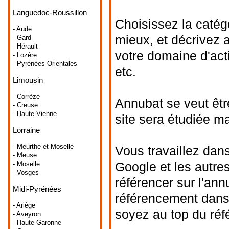
Languedoc-Roussillon
Choisissez la catég
- Aude
mieux, et décrivez 
- Gard
- Hérault
votre domaine d'acti
- Lozère
- Pyrénées-Orientales
etc.
Limousin
- Corrèze
Annubat se veut êtr
- Creuse
- Haute-Vienne
site sera étudiée m
Lorraine
- Meurthe-et-Moselle
Vous travaillez dans
- Meuse
Google et les autre
- Moselle
- Vosges
référencer sur l'ann
Midi-Pyrénées
référencement dans 
- Ariège
soyez au top du ré
- Aveyron
- Haute-Garonne