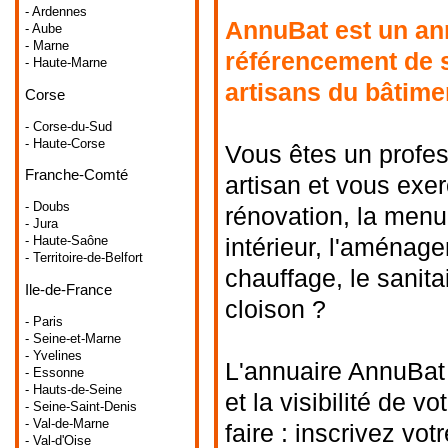
- Ardennes
AnnuBat est un ann
- Aube
- Marne
référencement de s
- Haute-Marne
artisans du bâtime
Corse
- Corse-du-Sud
- Haute-Corse
Vous êtes un profes
Franche-Comté
artisan et vous exer
- Doubs
rénovation, la menu
- Jura
intérieur, l'aménagem
- Haute-Saône
- Territoire-de-Belfort
chauffage, le sanitai
Ile-de-France
cloison ?
- Paris
- Seine-et-Marne
- Yvelines
L'annuaire AnnuBat 
- Essonne
- Hauts-de-Seine
et la visibilité de v
- Seine-Saint-Denis
- Val-de-Marne
faire : inscrivez vot
- Val-d'Oise