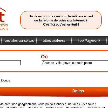
Un devis pour la création, le référencement
ou la refonte de votre site Internet ?
C'est ici et c'est gratuit !
isans
avaux
Les plus consultés
Sites préférés
Top Pagerank
Où
>
Doubs
Doubs
 de précision géographique vous pouvez choisir une ville ci-dessous :