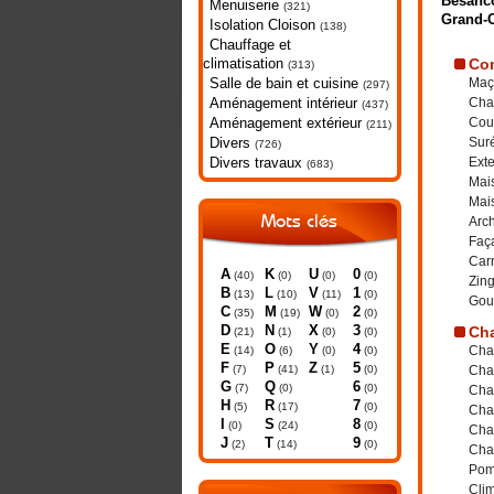
Besanc
Menuiserie
(321)
Grand-
Isolation Cloison
(138)
Chauffage et
climatisation
Con
(313)
Salle de bain et cuisine
Maç
(297)
Aménagement intérieur
Cha
(437)
Aménagement extérieur
Cou
(211)
Divers
Suré
(726)
Divers travaux
Ext
(683)
Mais
Mai
Mots clés
Arch
Faç
Car
A
K
U
0
(40)
(0)
(0)
(0)
Zing
B
L
V
1
(13)
(10)
(11)
(0)
Gout
C
M
W
2
(35)
(19)
(0)
(0)
D
N
X
3
Cha
(21)
(1)
(0)
(0)
E
O
Y
4
Cha
(14)
(6)
(0)
(0)
F
P
Z
5
(7)
(41)
(1)
(0)
Chau
G
Q
6
(7)
(0)
(0)
Cha
H
R
7
(5)
(17)
(0)
Chau
I
S
8
(0)
(24)
(0)
Chau
J
T
9
(2)
(14)
(0)
Cha
Pom
Clim