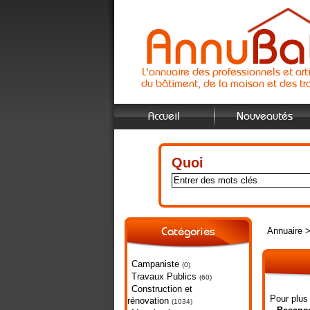
L'annuaire des professionnels et art
du bâtiment, de la maison et des tr
Accueil
Nouveautés
Quoi
Annuaire
Catégories
Campaniste
(0)
Travaux Publics
(60)
Construction et
Pour plus
rénovation
(1034)