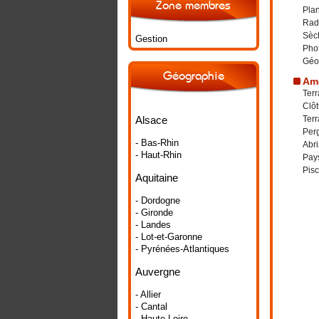
Zone membres
Plan
Rad
Sèch
Gestion
Phot
Géo
Géographie
Amé
Terr
Clôt
Alsace
Terr
Per
- Bas-Rhin
Abri
- Haut-Rhin
Pay
Pisc
Aquitaine
- Dordogne
- Gironde
- Landes
- Lot-et-Garonne
- Pyrénées-Atlantiques
Auvergne
- Allier
- Cantal
- Haute-Loire