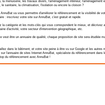
, la menuiserie, les travaux divers, l'aménagement intérieur, l'aménagement exté
 le sanitaire, la climatisation, l'isolation ou encore la cloison ?
 AnnuBat va vous permettre d'améliorer le référencement et la visibilité de vot
ire : inscrivez votre site sur AnnuBat, c'est gratuit et rapide.
 la catégorie et les mots-clés qui vous correspondent le mieux, et décrivez 
ine d'activité, votre secteur d'intervention géographique, etc.
 veut être un annuaire de qualité, chaque proposition de site sera étudiée m
illez dans le bâtiment, et votre site peine à être vu sur Google et les autre
 sur l'annuaire de sites Internet AnnuBat, spécialiste du référencement dans l
top du référencement avec AnnuBat !