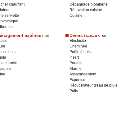
cher chauffant
Dépannage plomberie
iateur
Rénovation cuisine
e serviette
Cuisine
ovoltaïque
thermie
nagement extérieur
Divers travaux
(0)
(0)
asse
Electricité
ure
Cheminée
asse bois
Poêle à bois
gola
Insert
s de jardin
Portails
sagiste
Alarme
ine
Assainissement
Expertise
Récupérateur d'eau de pluie
Puits