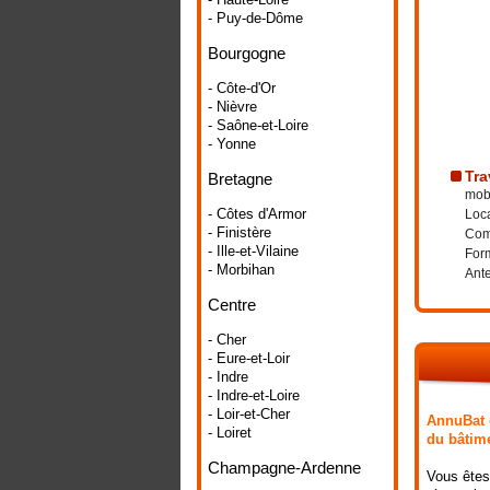
- Puy-de-Dôme
Bourgogne
- Côte-d'Or
- Nièvre
- Saône-et-Loire
- Yonne
Tra
Bretagne
mobi
- Côtes d'Armor
Loca
- Finistère
Comp
- Ille-et-Vilaine
Form
- Morbihan
Ante
Centre
- Cher
- Eure-et-Loir
- Indre
- Indre-et-Loire
- Loir-et-Cher
AnnuBat e
- Loiret
du bâtime
Champagne-Ardenne
Vous êtes