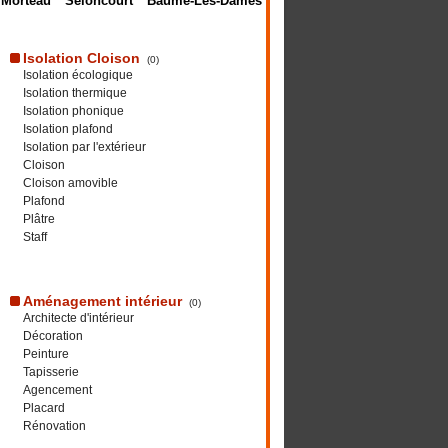
Morteau
Seloncourt
Baume-Les-Dames
Isolation Cloison
(0)
Isolation écologique
Isolation thermique
Isolation phonique
Isolation plafond
Isolation par l'extérieur
Cloison
Cloison amovible
Plafond
Plâtre
Staff
Aménagement intérieur
(0)
Architecte d'intérieur
Décoration
Peinture
Tapisserie
Agencement
Placard
Rénovation