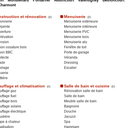
on
Montbeliard
Pontarlier
Audincourt
Valentigney
Bethoncourt
Charmont
struction et rénovation
Menuiserie
(0)
(0)
onnerie
Menuiserie extérieure
rpente
Menuiserie intérieure
verture
Menuiserie PVC
lévation
Menuiserie bois
ension
Menuiserie alu
on ossature bois
Fenêtre de toit
son BBC
Porte de garage
itecte
Véranda
ade
Dressing
relage
Escalier
uerie
tière
uffage et climatisation
Salle de bain et cuisine
(0)
(0)
uffage gaz
Rénovation salle de bain
ffage fuel
Salle de bain
uffage bois
Meuble salle de bain
ffage solaire
Baignoire
ffage électrique
Douche
udière
Jacuzzi
pe à chaleur
Spa
atisation
Hammam