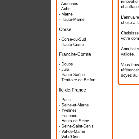
rénovation
- Ardennes
chauffage,
- Aube
- Marne
L'annuaire
- Haute-Marne
chose à fa
Corse
Choisissez
votre doma
- Corse-du-Sud
- Haute-Corse
Annubat se
Franche-Comté
validée.
- Doubs
Vous trava
- Jura
référencer
- Haute-Saône
soyez au 
- Territoire-de-Belfort
Ile-de-France
- Paris
- Seine-et-Marne
- Yvelines
- Essonne
- Hauts-de-Seine
- Seine-Saint-Denis
- Val-de-Marne
- Val-d'Oise