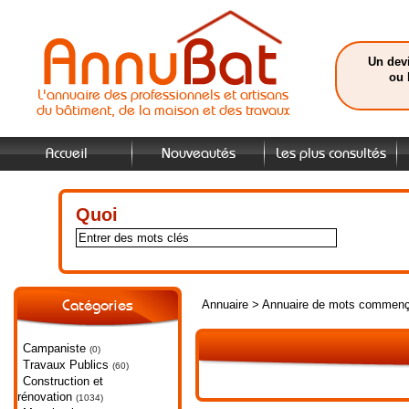
Un devi
ou 
L'annuaire des professionnels et artisans
du bâtiment, de la maison et des travaux
Accueil
Nouveautés
Les plus consultés
Quoi
Annuaire
>
Annuaire de mots commenç
Catégories
Campaniste
(0)
Travaux Publics
(60)
Construction et
rénovation
(1034)