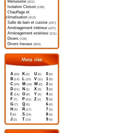
Menuiserie
(321)
Isolation Cloison
(138)
Chauffage et
climatisation
(313)
Salle de bain et cuisine
(297)
Aménagement intérieur
(437)
Aménagement extérieur
(211)
Divers
(726)
Divers travaux
(683)
Mots clés
A
K
U
0
(40)
(0)
(0)
(0)
B
L
V
1
(13)
(10)
(11)
(0)
C
M
W
2
(35)
(19)
(0)
(0)
D
N
X
3
(21)
(1)
(0)
(0)
E
O
Y
4
(14)
(6)
(0)
(0)
F
P
Z
5
(7)
(41)
(1)
(0)
G
Q
6
(7)
(0)
(0)
H
R
7
(5)
(17)
(0)
I
S
8
(0)
(24)
(0)
J
T
9
(2)
(14)
(0)