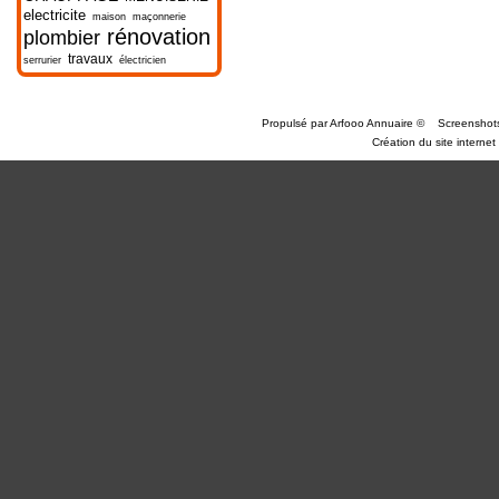
electricite
maison
maçonnerie
rénovation
plombier
travaux
serrurier
électricien
Propulsé par
Arfooo Annuaire
©
Screenshot
Création du site internet