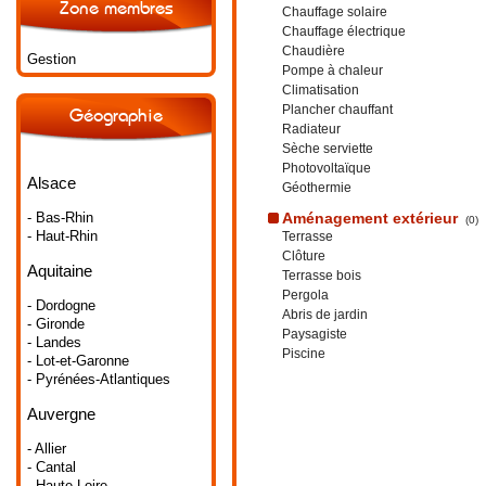
Zone membres
Chauffage solaire
Chauffage électrique
Chaudière
Gestion
Pompe à chaleur
Climatisation
Plancher chauffant
Géographie
Radiateur
Sèche serviette
Photovoltaïque
Alsace
Géothermie
- Bas-Rhin
Aménagement extérieur
(0)
- Haut-Rhin
Terrasse
Clôture
Aquitaine
Terrasse bois
Pergola
- Dordogne
Abris de jardin
- Gironde
Paysagiste
- Landes
Piscine
- Lot-et-Garonne
- Pyrénées-Atlantiques
Auvergne
- Allier
- Cantal
- Haute-Loire