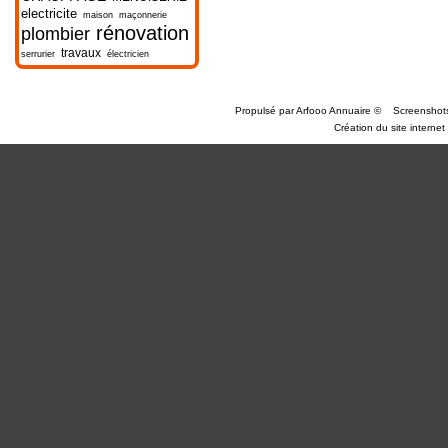
electricite
maison
maçonnerie
rénovation
plombier
travaux
serrurier
électricien
Propulsé par
Arfooo Annuaire
©
Screenshot
Création du site internet