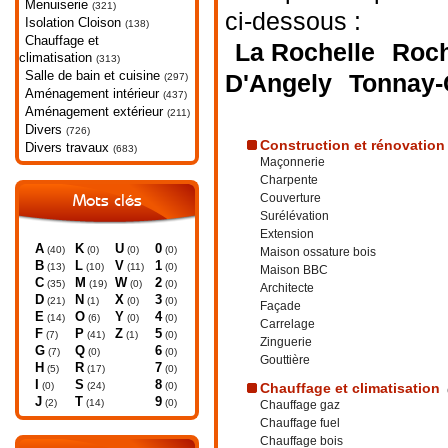
Menuiserie
(321)
ci-dessous :
Isolation Cloison
(138)
Chauffage et
La Rochelle
Roch
climatisation
(313)
Salle de bain et cuisine
D'Angely
Tonnay-
(297)
Aménagement intérieur
(437)
Aménagement extérieur
(211)
Divers
(726)
Construction et rénovation
Divers travaux
(683)
Maçonnerie
Charpente
Couverture
Mots clés
Surélévation
Extension
A
K
U
0
(40)
(0)
(0)
(0)
Maison ossature bois
B
L
V
1
(13)
(10)
(11)
(0)
Maison BBC
C
M
W
2
(35)
(19)
(0)
(0)
Architecte
D
N
X
3
(21)
(1)
(0)
(0)
Façade
E
O
Y
4
(14)
(6)
(0)
(0)
Carrelage
F
P
Z
5
(7)
(41)
(1)
(0)
Zinguerie
G
Q
6
(7)
(0)
(0)
Gouttière
H
R
7
(5)
(17)
(0)
I
S
8
(0)
(24)
(0)
Chauffage et climatisation
J
T
9
(2)
(14)
(0)
Chauffage gaz
Chauffage fuel
Chauffage bois