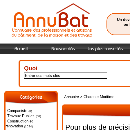
Un devi
ou 
L'annuaire des professionnels et artisans
du bâtiment, de la maison et des travaux
Accueil
Nouveautés
Les plus consultés
Quoi
Annuaire
>
Charente-Maritime
Catégories
Campaniste
(0)
Travaux Publics
(60)
Construction et
Pour plus de précis
rénovation
(1034)