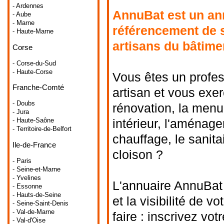
- Ardennes
AnnuBat est un ann
- Aube
- Marne
référencement de s
- Haute-Marne
artisans du bâtime
Corse
- Corse-du-Sud
- Haute-Corse
Vous êtes un profes
Franche-Comté
artisan et vous exer
- Doubs
rénovation, la menu
- Jura
intérieur, l'aménagem
- Haute-Saône
- Territoire-de-Belfort
chauffage, le sanitai
Ile-de-France
cloison ?
- Paris
- Seine-et-Marne
- Yvelines
L'annuaire AnnuBat 
- Essonne
- Hauts-de-Seine
et la visibilité de v
- Seine-Saint-Denis
- Val-de-Marne
faire : inscrivez vot
- Val-d'Oise