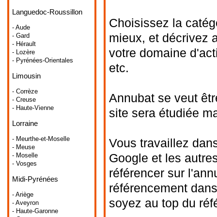
Languedoc-Roussillon
Choisissez la catég
- Aude
mieux, et décrivez 
- Gard
- Hérault
votre domaine d'acti
- Lozère
- Pyrénées-Orientales
etc.
Limousin
- Corrèze
Annubat se veut êtr
- Creuse
- Haute-Vienne
site sera étudiée m
Lorraine
- Meurthe-et-Moselle
Vous travaillez dans
- Meuse
Google et les autre
- Moselle
- Vosges
référencer sur l'ann
Midi-Pyrénées
référencement dans 
- Ariège
soyez au top du ré
- Aveyron
- Haute-Garonne