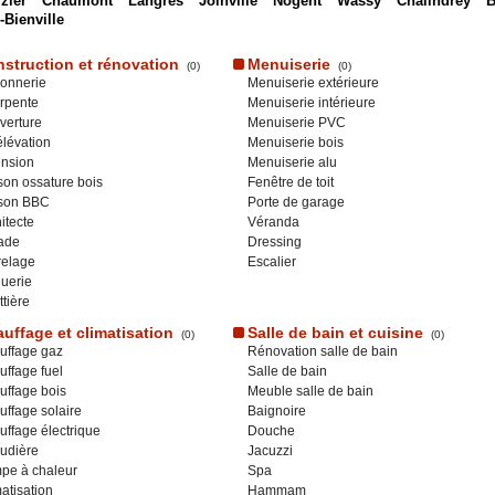
zier
Chaumont
Langres
Joinville
Nogent
Wassy
Chalindrey
B
-Bienville
struction et rénovation
Menuiserie
(0)
(0)
onnerie
Menuiserie extérieure
rpente
Menuiserie intérieure
verture
Menuiserie PVC
lévation
Menuiserie bois
ension
Menuiserie alu
on ossature bois
Fenêtre de toit
son BBC
Porte de garage
itecte
Véranda
ade
Dressing
relage
Escalier
uerie
tière
uffage et climatisation
Salle de bain et cuisine
(0)
(0)
uffage gaz
Rénovation salle de bain
ffage fuel
Salle de bain
uffage bois
Meuble salle de bain
ffage solaire
Baignoire
ffage électrique
Douche
udière
Jacuzzi
pe à chaleur
Spa
atisation
Hammam