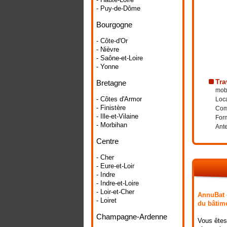
- Puy-de-Dôme
Bourgogne
- Côte-d'Or
- Nièvre
- Saône-et-Loire
- Yonne
Tra
Bretagne
mobi
- Côtes d'Armor
Loca
- Finistère
Comp
- Ille-et-Vilaine
Form
- Morbihan
Ante
Centre
- Cher
- Eure-et-Loir
- Indre
- Indre-et-Loire
- Loir-et-Cher
AnnuBat e
- Loiret
du bâtime
Champagne-Ardenne
Vous êtes