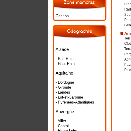
Zone membres
Plan
Rad
Sèch
Gestion
Phot
Géo
Géographie
Amé
Terr
Clôt
Alsace
Terr
Per
- Bas-Rhin
Abri
- Haut-Rhin
Pay
Pisc
Aquitaine
- Dordogne
- Gironde
- Landes
- Lot-et-Garonne
- Pyrénées-Atlantiques
Auvergne
- Allier
- Cantal
- Haute-Loire