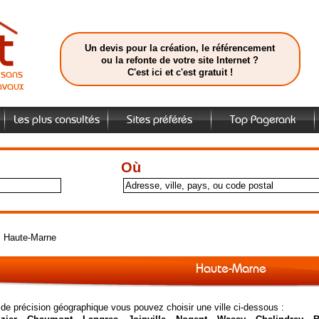
Un devis pour la création, le référencement
ou la refonte de votre site Internet ?
C'est ici et c'est gratuit !
isans
avaux
Les plus consultés
Sites préférés
Top Pagerank
Où
>
Haute-Marne
Haute-Marne
 de précision géographique vous pouvez choisir une ville ci-dessous :