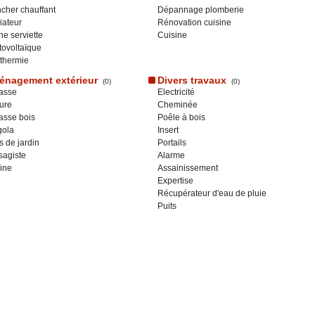
cher chauffant
Dépannage plomberie
iateur
Rénovation cuisine
e serviette
Cuisine
ovoltaïque
thermie
nagement extérieur
Divers travaux
(0)
(0)
asse
Electricité
ure
Cheminée
asse bois
Poêle à bois
gola
Insert
s de jardin
Portails
sagiste
Alarme
ine
Assainissement
Expertise
Récupérateur d'eau de pluie
Puits