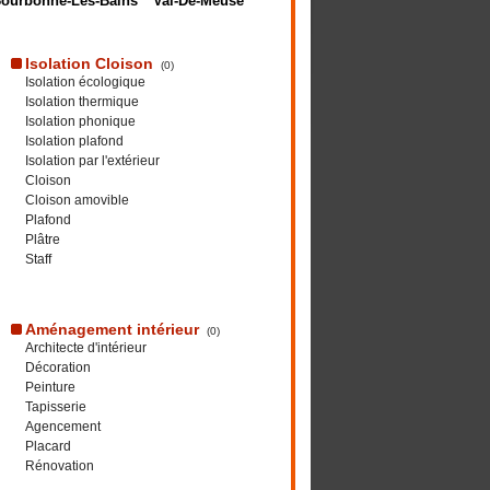
ourbonne-Les-Bains
Val-De-Meuse
Isolation Cloison
(0)
Isolation écologique
Isolation thermique
Isolation phonique
Isolation plafond
Isolation par l'extérieur
Cloison
Cloison amovible
Plafond
Plâtre
Staff
Aménagement intérieur
(0)
Architecte d'intérieur
Décoration
Peinture
Tapisserie
Agencement
Placard
Rénovation