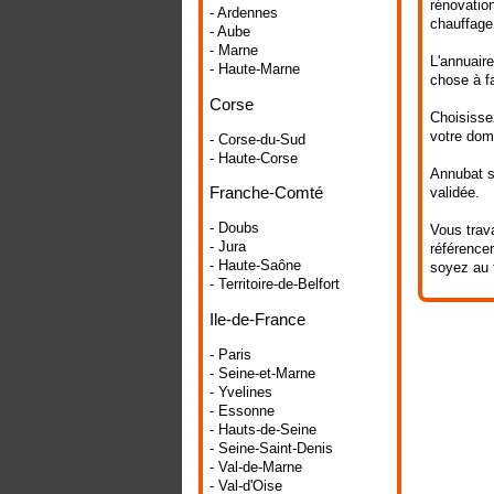
rénovation
- Ardennes
chauffage,
- Aube
- Marne
L'annuaire
- Haute-Marne
chose à fa
Corse
Choisissez
votre doma
- Corse-du-Sud
- Haute-Corse
Annubat se
Franche-Comté
validée.
- Doubs
Vous trava
- Jura
référencer
- Haute-Saône
soyez au 
- Territoire-de-Belfort
Ile-de-France
- Paris
- Seine-et-Marne
- Yvelines
- Essonne
- Hauts-de-Seine
- Seine-Saint-Denis
- Val-de-Marne
- Val-d'Oise