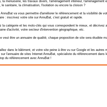
, la menuiserie, les travaux divers, l'aménagement intérieur, l'aménagement exté
 le sanitaire, la climatisation, l'isolation ou encore la cloison ?
 AnnuBat va vous permettre d'améliorer le référencement et la visibilité de vot
ire : inscrivez votre site sur AnnuBat, c'est gratuit et rapide.
 la catégorie et les mots-clés qui vous correspondent le mieux, et décrivez 
ine d'activité, votre secteur d'intervention géographique, etc.
 veut être un annuaire de qualité, chaque proposition de site sera étudiée m
illez dans le bâtiment, et votre site peine à être vu sur Google et les autre
 sur l'annuaire de sites Internet AnnuBat, spécialiste du référencement dans l
top du référencement avec AnnuBat !