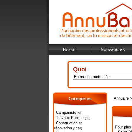
L'annuaire des professionnels et art
du bâtiment, de la maison et des tr
Accueil
Nouveautés
Quoi
Annuaire
Catégories
Campaniste
(0)
Travaux Publics
(60)
Construction et
Pour plus
rénovation
(1034)