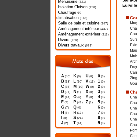
Saint-Di
Menuiserie
(321)
Eurville
Isolation Cloison
(138)
Chauffage et
climatisation
Con
(313)
Salle de bain et cuisine
Maç
(297)
Aménagement intérieur
Cha
(437)
Aménagement extérieur
Cou
(211)
Divers
Suré
(726)
Divers travaux
Ext
(683)
Mais
Mai
Mots clés
Arch
Faç
Car
A
K
U
0
(40)
(0)
(0)
(0)
Zing
B
L
V
1
(13)
(10)
(11)
(0)
Gout
C
M
W
2
(35)
(19)
(0)
(0)
D
N
X
3
Cha
(21)
(1)
(0)
(0)
E
O
Y
4
Cha
(14)
(6)
(0)
(0)
F
P
Z
5
(7)
(41)
(1)
(0)
Chau
G
Q
6
(7)
(0)
(0)
Cha
H
R
7
(5)
(17)
(0)
Chau
I
S
8
(0)
(24)
(0)
Chau
J
T
9
(2)
(14)
(0)
Cha
Pom
Clim