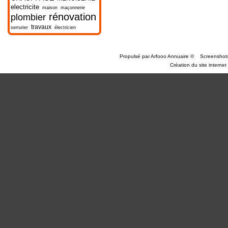
electricite
maison
maçonnerie
rénovation
plombier
travaux
serrurier
électricien
Propulsé par
Arfooo Annuaire
©
Screenshot
Création du site internet