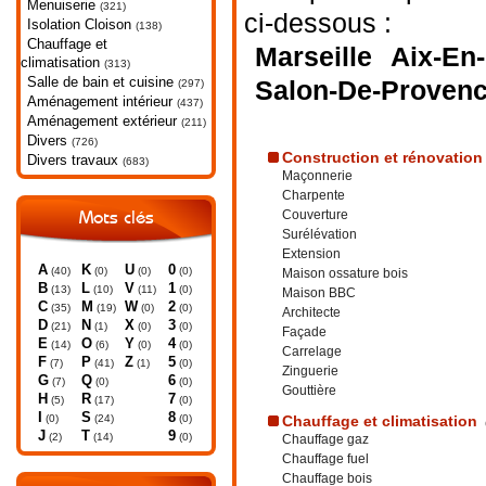
Menuiserie
(321)
ci-dessous :
Isolation Cloison
(138)
Chauffage et
Marseille
Aix-En
climatisation
(313)
Salle de bain et cuisine
Salon-De-Proven
(297)
Aménagement intérieur
(437)
Aménagement extérieur
(211)
Divers
(726)
Construction et rénovation
Divers travaux
(683)
Maçonnerie
Charpente
Couverture
Mots clés
Surélévation
Extension
A
K
U
0
(40)
(0)
(0)
(0)
Maison ossature bois
B
L
V
1
(13)
(10)
(11)
(0)
Maison BBC
C
M
W
2
(35)
(19)
(0)
(0)
Architecte
D
N
X
3
(21)
(1)
(0)
(0)
Façade
E
O
Y
4
(14)
(6)
(0)
(0)
Carrelage
F
P
Z
5
(7)
(41)
(1)
(0)
Zinguerie
G
Q
6
(7)
(0)
(0)
Gouttière
H
R
7
(5)
(17)
(0)
I
S
8
(0)
(24)
(0)
Chauffage et climatisation
J
T
9
(2)
(14)
(0)
Chauffage gaz
Chauffage fuel
Chauffage bois