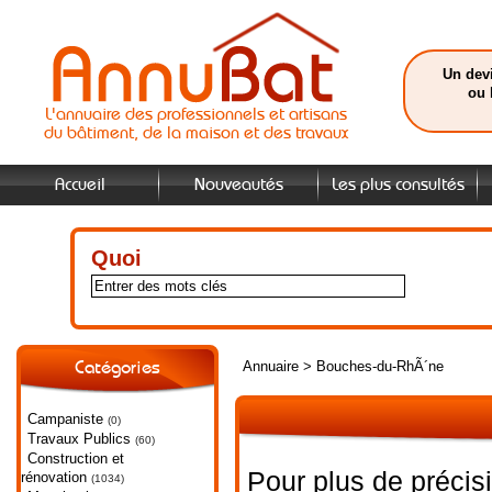
Un devi
ou 
L'annuaire des professionnels et artisans
du bâtiment, de la maison et des travaux
Accueil
Nouveautés
Les plus consultés
Quoi
Annuaire
>
Bouches-du-RhÃ´ne
Catégories
Campaniste
(0)
Travaux Publics
(60)
Construction et
Pour plus de précis
rénovation
(1034)