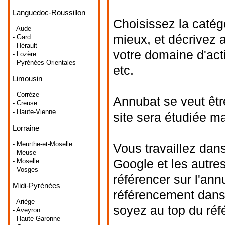
Languedoc-Roussillon
Choisissez la catég
- Aude
mieux, et décrivez 
- Gard
- Hérault
votre domaine d'acti
- Lozère
- Pyrénées-Orientales
etc.
Limousin
- Corrèze
Annubat se veut êtr
- Creuse
- Haute-Vienne
site sera étudiée m
Lorraine
- Meurthe-et-Moselle
Vous travaillez dans
- Meuse
Google et les autre
- Moselle
- Vosges
référencer sur l'ann
Midi-Pyrénées
référencement dans 
- Ariège
soyez au top du ré
- Aveyron
- Haute-Garonne