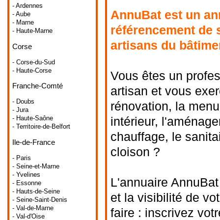
- Ardennes
AnnuBat est un ann
- Aube
- Marne
référencement de s
- Haute-Marne
artisans du bâtime
Corse
- Corse-du-Sud
- Haute-Corse
Vous êtes un profes
Franche-Comté
artisan et vous exer
- Doubs
rénovation, la menu
- Jura
intérieur, l'aménagem
- Haute-Saône
- Territoire-de-Belfort
chauffage, le sanitai
Ile-de-France
cloison ?
- Paris
- Seine-et-Marne
- Yvelines
L'annuaire AnnuBat 
- Essonne
- Hauts-de-Seine
et la visibilité de v
- Seine-Saint-Denis
- Val-de-Marne
faire : inscrivez vot
- Val-d'Oise