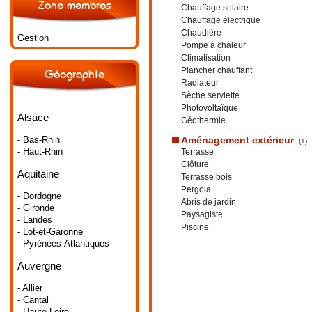
Zone membres
Chauffage solaire
Chauffage électrique
Chaudière
Gestion
Pompe à chaleur
Climatisation
Plancher chauffant
Géographie
Radiateur
Sèche serviette
Photovoltaïque
Alsace
Géothermie
- Bas-Rhin
Aménagement extérieur
(1)
- Haut-Rhin
Terrasse
Clôture
Aquitaine
Terrasse bois
Pergola
- Dordogne
Abris de jardin
- Gironde
Paysagiste
- Landes
Piscine
- Lot-et-Garonne
- Pyrénées-Atlantiques
Auvergne
- Allier
- Cantal
- Haute-Loire