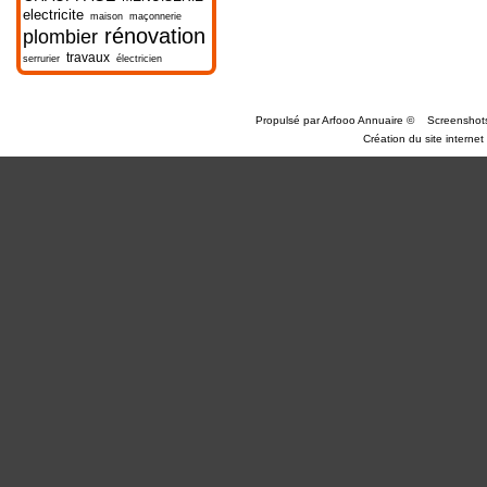
electricite
maison
maçonnerie
rénovation
plombier
travaux
serrurier
électricien
Propulsé par
Arfooo Annuaire
©
Screenshot
Création du site internet