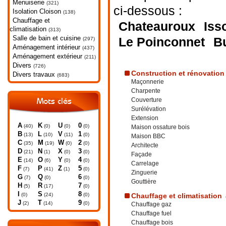
Menuiserie
(321)
ci-dessous :
Isolation Cloison
(138)
Chauffage et
Chateauroux
Iss
climatisation
(313)
Salle de bain et cuisine
Le Poinconnet
B
(297)
Aménagement intérieur
(437)
Aménagement extérieur
(211)
Divers
(726)
Construction et rénovation
Divers travaux
(683)
Maçonnerie
Charpente
Couverture
Mots clés
Surélévation
Extension
A
K
U
0
(40)
(0)
(0)
(0)
Maison ossature bois
B
L
V
1
(13)
(10)
(11)
(0)
Maison BBC
C
M
W
2
(35)
(19)
(0)
(0)
Architecte
D
N
X
3
(21)
(1)
(0)
(0)
Façade
E
O
Y
4
(14)
(6)
(0)
(0)
Carrelage
F
P
Z
5
(7)
(41)
(1)
(0)
Zinguerie
G
Q
6
(7)
(0)
(0)
Gouttière
H
R
7
(5)
(17)
(0)
I
S
8
(0)
(24)
(0)
Chauffage et climatisation
J
T
9
(2)
(14)
(0)
Chauffage gaz
Chauffage fuel
Chauffage bois