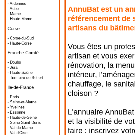
- Ardennes
AnnuBat est un ann
- Aube
- Marne
référencement de s
- Haute-Marne
artisans du bâtime
Corse
- Corse-du-Sud
- Haute-Corse
Vous êtes un profes
Franche-Comté
artisan et vous exer
- Doubs
rénovation, la menu
- Jura
intérieur, l'aménagem
- Haute-Saône
- Territoire-de-Belfort
chauffage, le sanitai
Ile-de-France
cloison ?
- Paris
- Seine-et-Marne
- Yvelines
L'annuaire AnnuBat 
- Essonne
- Hauts-de-Seine
et la visibilité de v
- Seine-Saint-Denis
- Val-de-Marne
faire : inscrivez vot
- Val-d'Oise