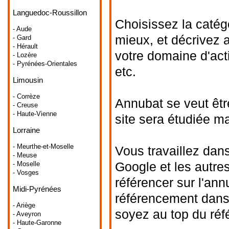
Languedoc-Roussillon
Choisissez la catég
- Aude
mieux, et décrivez 
- Gard
- Hérault
votre domaine d'acti
- Lozère
- Pyrénées-Orientales
etc.
Limousin
- Corrèze
Annubat se veut êtr
- Creuse
- Haute-Vienne
site sera étudiée m
Lorraine
- Meurthe-et-Moselle
Vous travaillez dans
- Meuse
Google et les autre
- Moselle
- Vosges
référencer sur l'ann
Midi-Pyrénées
référencement dans 
- Ariège
soyez au top du ré
- Aveyron
- Haute-Garonne