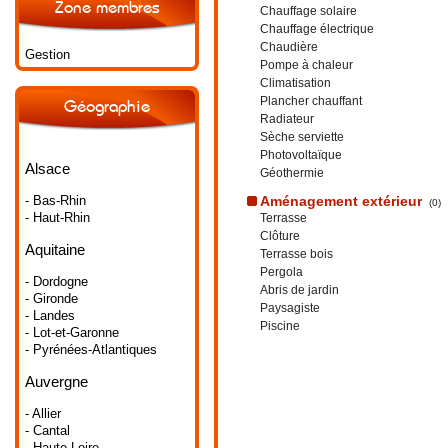
Zone membres
Chauffage solaire
Chauffage électrique
Chaudière
Gestion
Pompe à chaleur
Climatisation
Plancher chauffant
Géographie
Radiateur
Sèche serviette
Photovoltaïque
Alsace
Géothermie
- Bas-Rhin
Aménagement extérieur
(0)
- Haut-Rhin
Terrasse
Clôture
Aquitaine
Terrasse bois
Pergola
- Dordogne
Abris de jardin
- Gironde
Paysagiste
- Landes
Piscine
- Lot-et-Garonne
- Pyrénées-Atlantiques
Auvergne
- Allier
- Cantal
- Haute-Loire