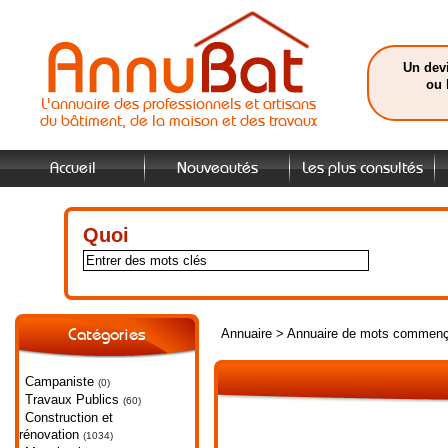
Un devi
ou 
L'annuaire des professionnels et artisans
du bâtiment, de la maison et des travaux
Accueil
Nouveautés
Les plus consultés
Quoi
Annuaire
>
Annuaire de mots commenç
Catégories
Campaniste
(0)
Travaux Publics
(60)
Construction et
rénovation
(1034)