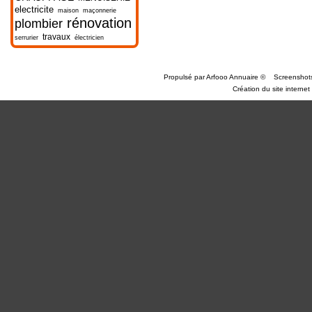
electricite
maison
maçonnerie
rénovation
plombier
travaux
serrurier
électricien
Propulsé par
Arfooo Annuaire
©
Screenshot
Création du site internet