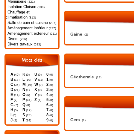
Menuiserie
(321)
Isolation Cloison
(138)
Chauffage et
climatisation
(313)
Salle de bain et cuisine
(297)
Aménagement intérieur
(437)
Aménagement extérieur
Gaine
(211)
(2)
Divers
(726)
Divers travaux
(683)
Mots clés
A
K
U
0
(40)
(0)
(0)
(0)
Géothermie
(13)
B
L
V
1
(13)
(10)
(11)
(0)
C
M
W
2
(35)
(19)
(0)
(0)
D
N
X
3
(21)
(1)
(0)
(0)
E
O
Y
4
(14)
(6)
(0)
(0)
F
P
Z
5
(7)
(41)
(1)
(0)
G
Q
6
(7)
(0)
(0)
H
R
7
(5)
(17)
(0)
I
S
8
(0)
(24)
(0)
Gers
J
T
9
(1)
(2)
(14)
(0)