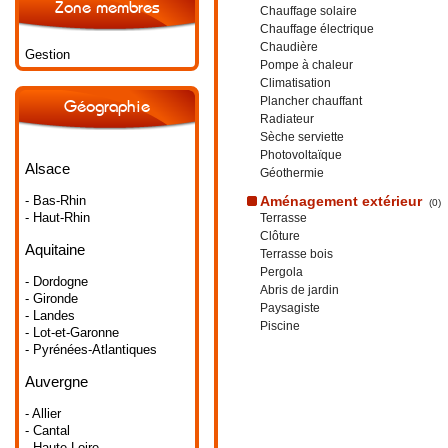
Zone membres
Chauffage solaire
Chauffage électrique
Chaudière
Gestion
Pompe à chaleur
Climatisation
Plancher chauffant
Géographie
Radiateur
Sèche serviette
Photovoltaïque
Alsace
Géothermie
- Bas-Rhin
Aménagement extérieur
(0)
- Haut-Rhin
Terrasse
Clôture
Aquitaine
Terrasse bois
Pergola
- Dordogne
Abris de jardin
- Gironde
Paysagiste
- Landes
Piscine
- Lot-et-Garonne
- Pyrénées-Atlantiques
Auvergne
- Allier
- Cantal
- Haute-Loire