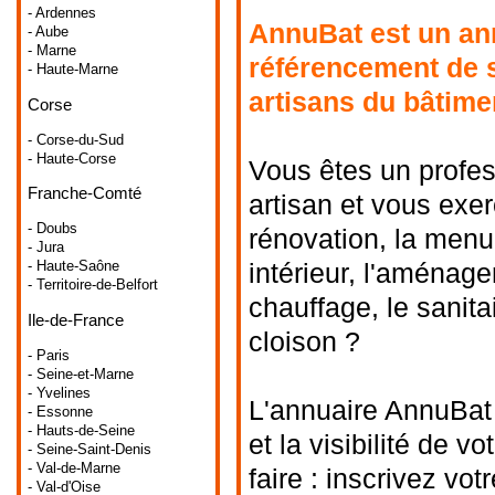
- Ardennes
AnnuBat est un ann
- Aube
- Marne
référencement de s
- Haute-Marne
artisans du bâtime
Corse
- Corse-du-Sud
- Haute-Corse
Vous êtes un profes
Franche-Comté
artisan et vous exer
- Doubs
rénovation, la menu
- Jura
intérieur, l'aménagem
- Haute-Saône
- Territoire-de-Belfort
chauffage, le sanitai
Ile-de-France
cloison ?
- Paris
- Seine-et-Marne
- Yvelines
L'annuaire AnnuBat 
- Essonne
- Hauts-de-Seine
et la visibilité de v
- Seine-Saint-Denis
- Val-de-Marne
faire : inscrivez vot
- Val-d'Oise