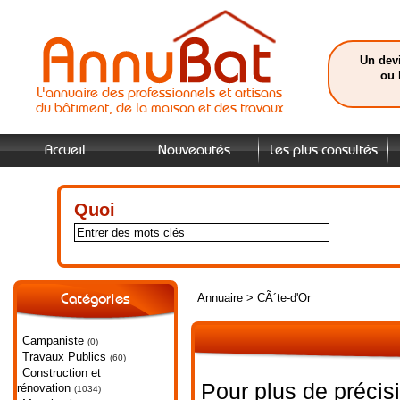
Un devi
ou 
L'annuaire des professionnels et artisans
du bâtiment, de la maison et des travaux
Accueil
Nouveautés
Les plus consultés
Quoi
Annuaire
>
CÃ´te-d'Or
Catégories
Campaniste
(0)
Travaux Publics
(60)
Construction et
Pour plus de précis
rénovation
(1034)