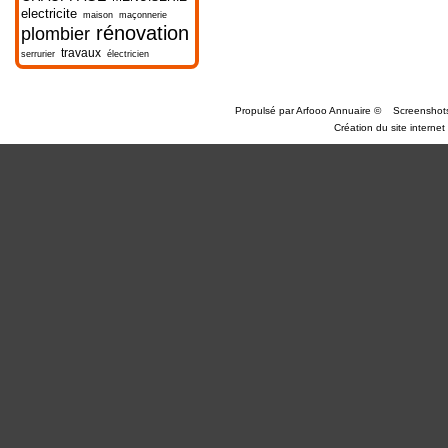
electricite
maison
maçonnerie
rénovation
plombier
travaux
serrurier
électricien
Propulsé par
Arfooo Annuaire
©
Screenshot
Création du site internet