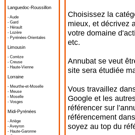
Languedoc-Roussillon
Choisissez la catég
- Aude
mieux, et décrivez 
- Gard
- Hérault
votre domaine d'acti
- Lozère
- Pyrénées-Orientales
etc.
Limousin
- Corrèze
Annubat se veut êtr
- Creuse
- Haute-Vienne
site sera étudiée m
Lorraine
- Meurthe-et-Moselle
Vous travaillez dans
- Meuse
Google et les autre
- Moselle
- Vosges
référencer sur l'ann
Midi-Pyrénées
référencement dans 
- Ariège
soyez au top du ré
- Aveyron
- Haute-Garonne