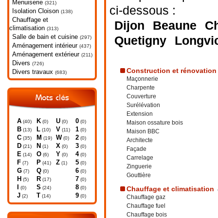
Menuiserie
(321)
ci-dessous :
Isolation Cloison
(138)
Chauffage et
Dijon
Beaune
C
climatisation
(313)
Salle de bain et cuisine
Quetigny
Longvi
(297)
Aménagement intérieur
(437)
Aménagement extérieur
(211)
Divers
(726)
Construction et rénovation
Divers travaux
(683)
Maçonnerie
Charpente
Couverture
Mots clés
Surélévation
Extension
A
K
U
0
(40)
(0)
(0)
(0)
Maison ossature bois
B
L
V
1
(13)
(10)
(11)
(0)
Maison BBC
C
M
W
2
(35)
(19)
(0)
(0)
Architecte
D
N
X
3
(21)
(1)
(0)
(0)
Façade
E
O
Y
4
(14)
(6)
(0)
(0)
Carrelage
F
P
Z
5
(7)
(41)
(1)
(0)
Zinguerie
G
Q
6
(7)
(0)
(0)
Gouttière
H
R
7
(5)
(17)
(0)
I
S
8
(0)
(24)
(0)
Chauffage et climatisation
J
T
9
(2)
(14)
(0)
Chauffage gaz
Chauffage fuel
Chauffage bois