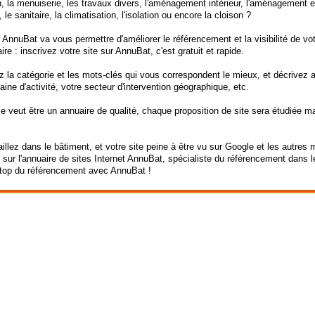
, la menuiserie, les travaux divers, l'aménagement intérieur, l'aménagement exté
 le sanitaire, la climatisation, l'isolation ou encore la cloison ?
 AnnuBat va vous permettre d'améliorer le référencement et la visibilité de vot
ire : inscrivez votre site sur AnnuBat, c'est gratuit et rapide.
 la catégorie et les mots-clés qui vous correspondent le mieux, et décrivez 
ine d'activité, votre secteur d'intervention géographique, etc.
 veut être un annuaire de qualité, chaque proposition de site sera étudiée m
illez dans le bâtiment, et votre site peine à être vu sur Google et les autre
 sur l'annuaire de sites Internet AnnuBat, spécialiste du référencement dans l
top du référencement avec AnnuBat !