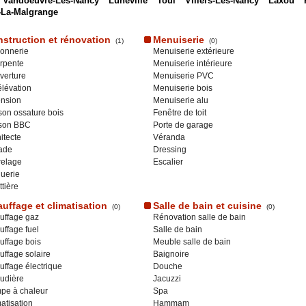
Vandoeuvre-Les-Nancy
Luneville
Toul
Villers-Les-Nancy
Laxou
e-La-Malgrange
struction et rénovation
Menuiserie
(1)
(0)
onnerie
Menuiserie extérieure
rpente
Menuiserie intérieure
verture
Menuiserie PVC
lévation
Menuiserie bois
ension
Menuiserie alu
on ossature bois
Fenêtre de toit
son BBC
Porte de garage
itecte
Véranda
ade
Dressing
relage
Escalier
uerie
tière
uffage et climatisation
Salle de bain et cuisine
(0)
(0)
uffage gaz
Rénovation salle de bain
ffage fuel
Salle de bain
uffage bois
Meuble salle de bain
ffage solaire
Baignoire
ffage électrique
Douche
udière
Jacuzzi
pe à chaleur
Spa
atisation
Hammam