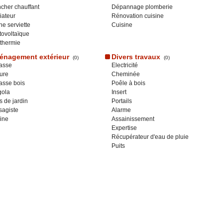
cher chauffant
Dépannage plomberie
iateur
Rénovation cuisine
e serviette
Cuisine
ovoltaïque
thermie
nagement extérieur
Divers travaux
(0)
(0)
asse
Electricité
ure
Cheminée
asse bois
Poêle à bois
gola
Insert
s de jardin
Portails
sagiste
Alarme
ine
Assainissement
Expertise
Récupérateur d'eau de pluie
Puits