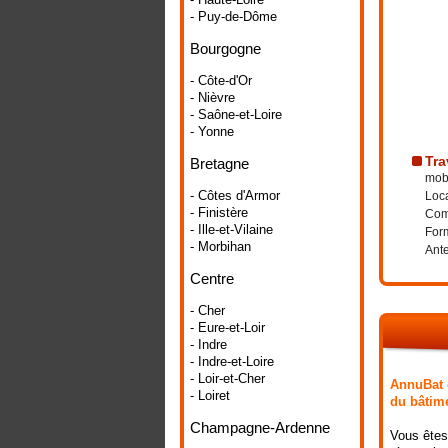
- Puy-de-Dôme
Bourgogne
- Côte-d'Or
- Nièvre
- Saône-et-Loire
- Yonne
Tra
Bretagne
mobi
- Côtes d'Armor
Loca
- Finistère
Comp
- Ille-et-Vilaine
Form
- Morbihan
Ante
Centre
- Cher
- Eure-et-Loir
- Indre
- Indre-et-Loire
- Loir-et-Cher
AnnuBat e
- Loiret
du bâtime
Champagne-Ardenne
Vous êtes