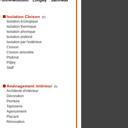
Pont-A-Mousson
Longwy
Saint-Max
Isolation Cloison
(0)
Isolation écologique
Isolation thermique
Isolation phonique
Isolation plafond
Isolation par l'extérieur
Cloison
Cloison amovible
Plafond
Plâtre
Staff
Aménagement intérieur
(0)
Architecte d'intérieur
Décoration
Peinture
Tapisserie
Agencement
Placard
Rénovation