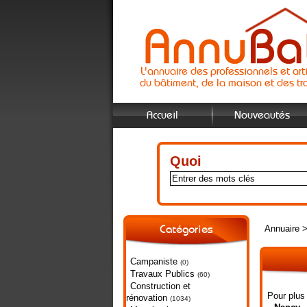
L'annuaire des professionnels et art
du bâtiment, de la maison et des tr
Accueil
Nouveautés
Quoi
Annuaire
Catégories
Campaniste
(0)
Travaux Publics
(60)
Construction et
Pour plus
rénovation
(1034)