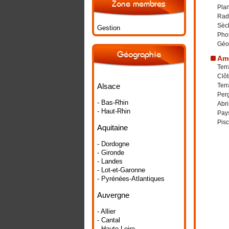
Zone membres
Plan
Rad
Sèch
Gestion
Phot
Géo
Géographie
Amé
Terr
Clôt
Alsace
Terr
Per
- Bas-Rhin
Abri
- Haut-Rhin
Pay
Pisc
Aquitaine
- Dordogne
- Gironde
- Landes
- Lot-et-Garonne
- Pyrénées-Atlantiques
Auvergne
- Allier
- Cantal
- Haute-Loire