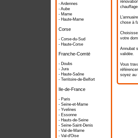
rénovation
- Ardennes
chauffage,
- Aube
- Marne
L'annuaire
- Haute-Marne
chose à fa
Corse
Choisissez
votre doma
- Corse-du-Sud
- Haute-Corse
Annubat se
Franche-Comté
validée.
- Doubs
Vous trava
- Jura
référencer
- Haute-Saône
soyez au 
- Territoire-de-Belfort
Ile-de-France
- Paris
- Seine-et-Marne
- Yvelines
- Essonne
- Hauts-de-Seine
- Seine-Saint-Denis
- Val-de-Marne
- Val-d'Oise