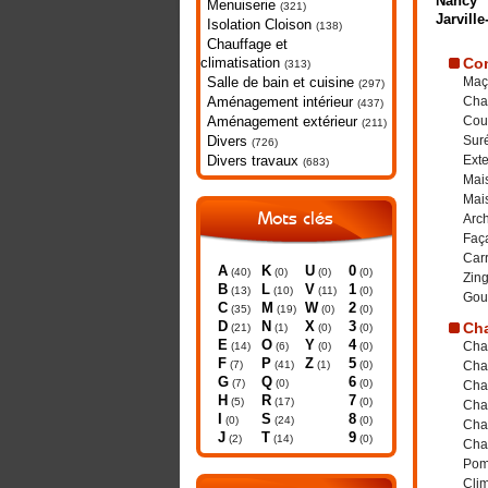
Nancy
Menuiserie
(321)
Jarvill
Isolation Cloison
(138)
Chauffage et
climatisation
Con
(313)
Salle de bain et cuisine
Maç
(297)
Aménagement intérieur
Cha
(437)
Aménagement extérieur
Cou
(211)
Divers
Suré
(726)
Divers travaux
Ext
(683)
Mais
Mai
Mots clés
Arch
Faç
Car
A
K
U
0
(40)
(0)
(0)
(0)
Zing
B
L
V
1
(13)
(10)
(11)
(0)
Gout
C
M
W
2
(35)
(19)
(0)
(0)
D
N
X
3
Cha
(21)
(1)
(0)
(0)
E
O
Y
4
Cha
(14)
(6)
(0)
(0)
F
P
Z
5
(7)
(41)
(1)
(0)
Chau
G
Q
6
(7)
(0)
(0)
Cha
H
R
7
(5)
(17)
(0)
Chau
I
S
8
(0)
(24)
(0)
Chau
J
T
9
(2)
(14)
(0)
Cha
Pom
Clim