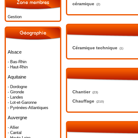
Zone membres
céramique
(2)
Gestion
Géographie
Céramique technique
(1)
Alsace
- Bas-Rhin
- Haut-Rhin
Aquitaine
- Dordogne
Chantier
- Gironde
(23)
- Landes
Chauffage
(210)
- Lot-et-Garonne
- Pyrénées-Atlantiques
Auvergne
- Allier
- Cantal
- Haute-Loire