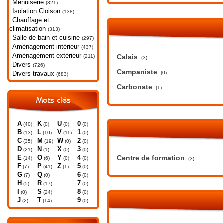
Menuiserie
(321)
Isolation Cloison
(138)
Chauffage et
climatisation
(313)
Salle de bain et cuisine
(297)
Aménagement intérieur
(437)
Aménagement extérieur
Calais
(211)
(3)
Divers
(726)
Campaniste
Divers travaux
(0)
(683)
Carbonate
(1)
Mots clés
A
K
U
0
(40)
(0)
(0)
(0)
B
L
V
1
(13)
(10)
(11)
(0)
C
M
W
2
(35)
(19)
(0)
(0)
D
N
X
3
(21)
(1)
(0)
(0)
E
O
Y
4
Centre de formation
(14)
(6)
(0)
(0)
(3)
F
P
Z
5
(7)
(41)
(1)
(0)
G
Q
6
(7)
(0)
(0)
H
R
7
(5)
(17)
(0)
I
S
8
(0)
(24)
(0)
J
T
9
(2)
(14)
(0)