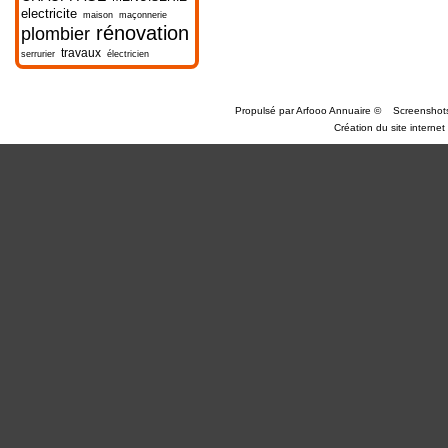
electricite
maison
maçonnerie
rénovation
plombier
travaux
serrurier
électricien
Propulsé par
Arfooo Annuaire
©
Screenshot
Création du site internet