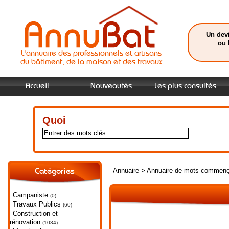
Un devi
ou 
L'annuaire des professionnels et artisans
du bâtiment, de la maison et des travaux
Accueil
Nouveautés
Les plus consultés
Quoi
Annuaire
>
Annuaire de mots commenç
Catégories
Campaniste
(0)
Travaux Publics
(60)
Construction et
rénovation
(1034)