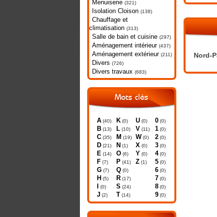
Menuiserie
(321)
Isolation Cloison
(138)
Chauffage et
climatisation
(313)
Salle de bain et cuisine
(297)
Aménagement intérieur
(437)
Aménagement extérieur
Nord-P
(211)
Divers
(726)
Divers travaux
(683)
Mots clés
A
K
U
0
(40)
(0)
(0)
(0)
B
L
V
1
(13)
(10)
(11)
(0)
C
M
W
2
(35)
(19)
(0)
(0)
D
N
X
3
(21)
(1)
(0)
(0)
E
O
Y
4
(14)
(6)
(0)
(0)
F
P
Z
5
(7)
(41)
(1)
(0)
G
Q
6
(7)
(0)
(0)
H
R
7
(5)
(17)
(0)
I
S
8
(0)
(24)
(0)
J
T
9
(2)
(14)
(0)