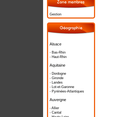
Zone membres
Gestion
Géographie
Alsace
- Bas-Rhin
- Haut-Rhin
Aquitaine
- Dordogne
- Gironde
- Landes
- Lot-et-Garonne
- Pyrénées-Atlantiques
Auvergne
- Allier
- Cantal
- Haute-Loire