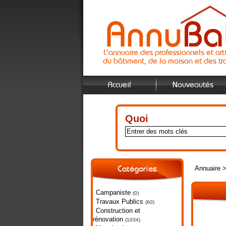
L'annuaire des professionnels et art
du bâtiment, de la maison et des tr
Accueil
Nouveautés
Quoi
Annuaire
Catégories
Campaniste
(0)
Travaux Publics
(60)
Construction et
rénovation
(1034)