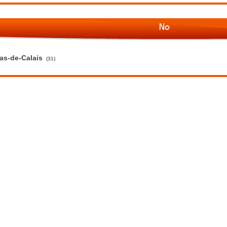
No
as-de-Calais
(31)