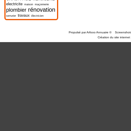
electricite
maison
maçonnerie
rénovation
plombier
travaux
serrurier
électricien
Propulsé par
Arfooo Annuaire
©
Screenshot
Création du site internet