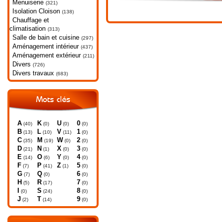
Menuiserie
(321)
Isolation Cloison
(138)
Chauffage et
climatisation
(313)
Salle de bain et cuisine
(297)
Aménagement intérieur
(437)
Aménagement extérieur
(211)
Divers
(726)
Divers travaux
(683)
Mots clés
A
K
U
0
(40)
(0)
(0)
(0)
B
L
V
1
(13)
(10)
(11)
(0)
C
M
W
2
(35)
(19)
(0)
(0)
D
N
X
3
(21)
(1)
(0)
(0)
E
O
Y
4
(14)
(6)
(0)
(0)
F
P
Z
5
(7)
(41)
(1)
(0)
G
Q
6
(7)
(0)
(0)
H
R
7
(5)
(17)
(0)
I
S
8
(0)
(24)
(0)
J
T
9
(2)
(14)
(0)