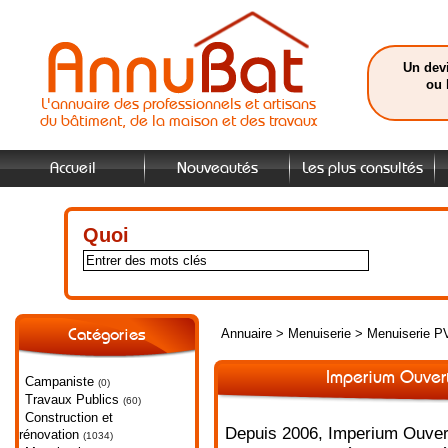
Un devi
ou 
L'annuaire des professionnels et artisans
du bâtiment, de la maison et des travaux
Accueil
Nouveautés
Les plus consultés
Quoi
Annuaire
>
Menuiserie
>
Menuiserie P
Catégories
Imperium Ouvert
Campaniste
(0)
Travaux Publics
(60)
Construction et
Depuis 2006, Imperium Ouver
rénovation
(1034)