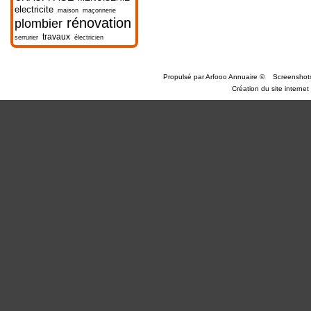
electricite
maison
maçonnerie
rénovation
plombier
travaux
serrurier
électricien
Propulsé par
Arfooo Annuaire
©
Screenshot
Création du site internet