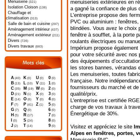
Menuiserie
menuiseries extérieures en ré
(321)
Isolation Cloison
(138)
a gagné la confiance de plus 
Chauffage et
L’entreprise propose des ferm
climatisation
(313)
PVC ou aluminium : fenêtres, p
Salle de bain et cuisine
(297)
blindées. Vous avez le choix 
Aménagement intérieur
(437)
fenêtre à soufflet, à la porte 
Aménagement extérieur
(211)
Divers
roulants électriques ou manue
(726)
Divers travaux
(683)
Impérium propose également 
pour votre sécurité avec nos p
des équipements d’occultation
Mots clés
les stores bannes, vérandas e
Les menuiseries, toutes fabr
A
K
U
0
(40)
(0)
(0)
(0)
française. Notre indépendance
B
L
V
1
(13)
(10)
(11)
(0)
fournisseurs du marché et de 
C
M
W
2
(35)
(19)
(0)
(0)
qualité/prix.
D
N
X
3
(21)
(1)
(0)
(0)
E
O
Y
4
(14)
(6)
(0)
(0)
L'entreprise est certifiée RGE
F
P
Z
5
(7)
(41)
(1)
(0)
charge de vos travaux à trave
G
Q
6
(7)
(0)
(0)
Énergétique de 30%.
H
R
7
(5)
(17)
(0)
I
S
8
(0)
(24)
(0)
J
T
9
Visitez et appréciez le site
Im
(2)
(14)
(0)
Alpes en fenêtres, portes, vo
Menuiserie PVC