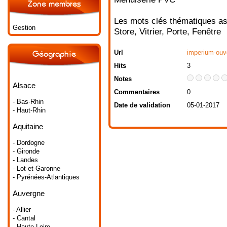
Zone membres
Les mots clés thématiques as
Gestion
Store
,
Vitrier
,
Porte
,
Fenêtre
Url
imperium-ouve
Géographie
Hits
3
Notes
Alsace
Commentaires
0
- Bas-Rhin
Date de validation
05-01-2017
- Haut-Rhin
Aquitaine
- Dordogne
- Gironde
- Landes
- Lot-et-Garonne
- Pyrénées-Atlantiques
Auvergne
- Allier
- Cantal
- Haute-Loire