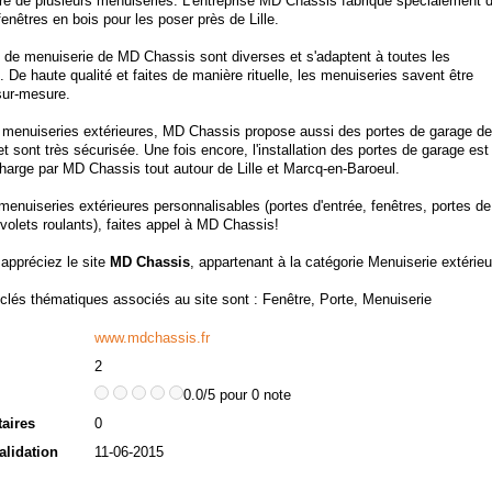
ture de plusieurs menuiseries. L'entreprise MD Chassis fabrique spécialement 
fenêtres en bois pour les poser près de Lille.
s de menuiserie de MD Chassis sont diverses et s'adaptent à toutes les
. De haute qualité et faites de manière rituelle, les menuiseries savent être
ur-mesure.
 menuiseries extérieures, MD Chassis propose aussi des portes de garage de
et sont très sécurisée. Une fois encore, l'installation des portes de garage est
charge par MD Chassis tout autour de Lille et Marcq-en-Baroeul.
enuiseries extérieures personnalisables (portes d'entrée, fenêtres, portes de
volets roulants), faites appel à MD Chassis!
 appréciez le site
MD Chassis
, appartenant à la catégorie
Menuiserie extérieu
clés thématiques associés au site sont :
Fenêtre
,
Porte
,
Menuiserie
www.mdchassis.fr
2
0.0/5 pour 0 note
aires
0
alidation
11-06-2015