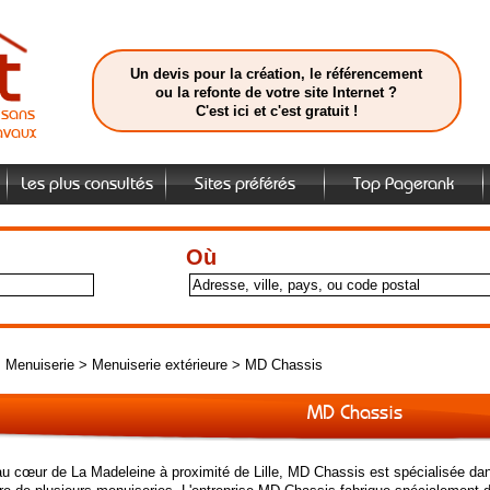
Un devis pour la création, le référencement
ou la refonte de votre site Internet ?
C'est ici et c'est gratuit !
isans
avaux
Les plus consultés
Sites préférés
Top Pagerank
Où
>
Menuiserie
>
Menuiserie extérieure
>
MD Chassis
MD Chassis
 au cœur de La Madeleine à proximité de Lille, MD Chassis est spécialisée da