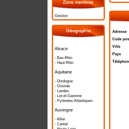
Zone membres
Gestion
Géographie
Adresse
Code pos
Ville
Alsace
Pays
- Bas-Rhin
Téléphon
- Haut-Rhin
Aquitaine
- Dordogne
- Gironde
- Landes
- Lot-et-Garonne
- Pyrénées-Atlantiques
Auvergne
- Allier
- Cantal
- Haute-Loire