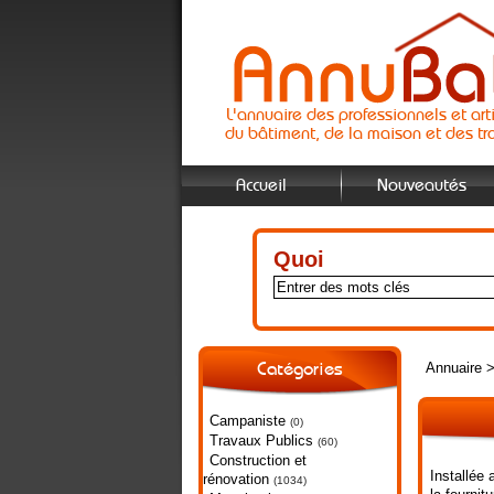
L'annuaire des professionnels et art
du bâtiment, de la maison et des tr
Accueil
Nouveautés
Quoi
Annuaire
Catégories
Campaniste
(0)
Travaux Publics
(60)
Construction et
Installée
rénovation
(1034)