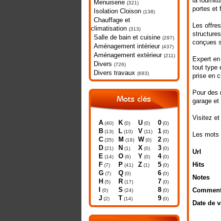
la fourni
Menuiserie
(321)
portes et 
Isolation Cloison
(138)
Chauffage et
Les offre
climatisation
(313)
structures
Salle de bain et cuisine
(297)
conçues s
Aménagement intérieur
(437)
Aménagement extérieur
(211)
Expert en
Divers
(726)
tout type 
Divers travaux
(683)
prise en 
Pour des m
Mots clés
garage et 
Visitez et
A
K
U
0
(40)
(0)
(0)
(0)
B
L
V
1
(13)
(10)
(11)
(0)
Les mots 
C
M
W
2
(35)
(19)
(0)
(0)
D
N
X
3
(21)
(1)
(0)
(0)
Url
E
O
Y
4
(14)
(6)
(0)
(0)
F
P
Z
5
Hits
(7)
(41)
(1)
(0)
G
Q
6
(7)
(0)
(0)
Notes
H
R
7
(5)
(17)
(0)
I
S
8
Comment
(0)
(24)
(0)
J
T
9
(2)
(14)
(0)
Date de v