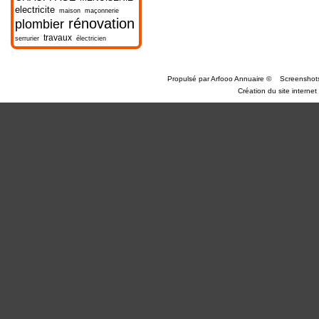
electricite
maison
maçonnerie
rénovation
plombier
travaux
serrurier
électricien
Propulsé par
Arfooo Annuaire
©
Screenshot
Création du site internet