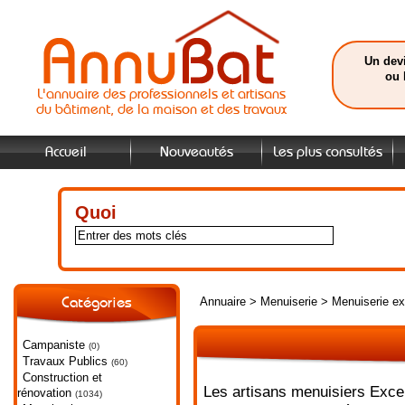
Un devi
ou 
L'annuaire des professionnels et artisans
du bâtiment, de la maison et des travaux
Accueil
Nouveautés
Les plus consultés
Quoi
Annuaire
>
Menuiserie
>
Menuiserie ex
Catégories
Campaniste
(0)
Travaux Publics
(60)
Construction et
Les artisans menuisiers Excel
rénovation
(1034)