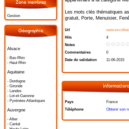
Zone membres
Les mots clés thématiques as
Gestion
gratuit
,
Porte
,
Menuisier
,
Fenê
Url
www.excelba
Géographie
Hits
4
Notes
Alsace
Commentaires
0
- Bas-Rhin
Date de validation
11-06-2015
- Haut-Rhin
Aquitaine
- Dordogne
Informations
- Gironde
- Landes
- Lot-et-Garonne
- Pyrénées-Atlantiques
Pays
France
Téléphone
Obtenir son 
Auvergne
- Allier
- Cantal
- Haute-Loire