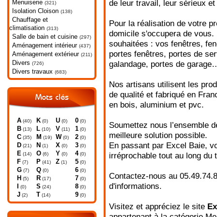
Menuiserie
de leur travail, leur sérieux e
(321)
Isolation Cloison
(138)
Chauffage et
Pour la réalisation de votre pr
climatisation
(313)
domicile s'occupera de vous. 
Salle de bain et cuisine
(297)
souhaitées : vos fenêtres, fen
Aménagement intérieur
(437)
portes fenêtres, portes de ser
Aménagement extérieur
(211)
Divers
galandage, portes de garage
(726)
Divers travaux
(683)
Nos artisans utilisent les pro
de qualité et fabriqué en Fra
Mots clés
en bois, aluminium et pvc.
A
K
U
0
(40)
(0)
(0)
(0)
Soumettez nous l’ensemble de 
B
L
V
1
(13)
(10)
(11)
(0)
meilleure solution possible.
C
M
W
2
(35)
(19)
(0)
(0)
En passant par Excel Baie, v
D
N
X
3
(21)
(1)
(0)
(0)
E
O
Y
4
(14)
(6)
(0)
(0)
irréprochable tout au long du
F
P
Z
5
(7)
(41)
(1)
(0)
G
Q
6
(7)
(0)
(0)
Contactez-nous au 05.49.74.85
H
R
7
(5)
(17)
(0)
d'informations.
I
S
8
(0)
(24)
(0)
J
T
9
(2)
(14)
(0)
Visitez et appréciez le site
Ex
appartenant à la catégorie
Men