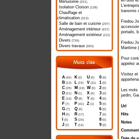
en bois e
Menuiserie
(321)
L'entrepr
Isolation Cloison
(138)
transmis 
Chauffage et
climatisation
(313)
Fredou Joë
Salle de bain et cuisine
(297)
accessoir
Aménagement intérieur
(437)
portails, 
Aménagement extérieur
(211)
Divers
(726)
Fredou Joë
Divers travaux
(683)
Maritime (
Pour conta
Mots clés
appelez au
Visitez et
A
K
U
0
(40)
(0)
(0)
(0)
appartena
B
L
V
1
(13)
(10)
(11)
(0)
C
M
W
2
(35)
(19)
(0)
(0)
Les mots 
D
N
X
3
(21)
(1)
(0)
(0)
jardin
,
Ga
E
O
Y
4
(14)
(6)
(0)
(0)
F
P
Z
5
(7)
(41)
(1)
(0)
Url
G
Q
6
(7)
(0)
(0)
H
R
7
Hits
(5)
(17)
(0)
I
S
8
(0)
(24)
(0)
Notes
J
T
9
(2)
(14)
(0)
Comment
Date de v