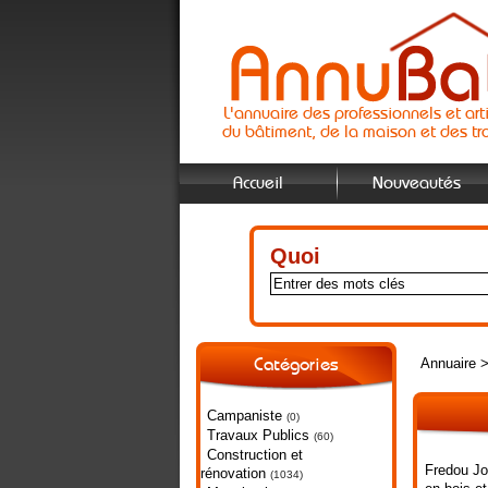
L'annuaire des professionnels et art
du bâtiment, de la maison et des tr
Accueil
Nouveautés
Quoi
Annuaire
Catégories
Campaniste
(0)
Travaux Publics
(60)
Construction et
Fredou Joë
rénovation
(1034)