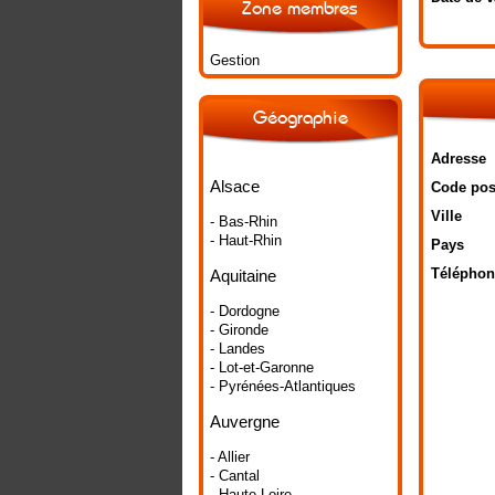
Zone membres
Gestion
Géographie
Adresse
Alsace
Code pos
Ville
- Bas-Rhin
- Haut-Rhin
Pays
Téléphon
Aquitaine
- Dordogne
- Gironde
- Landes
- Lot-et-Garonne
- Pyrénées-Atlantiques
Auvergne
- Allier
- Cantal
- Haute-Loire