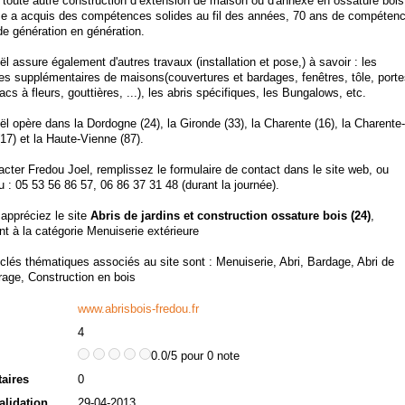
t toute autre construction d’extension de maison ou d'annexe en ossature bois
ise a acquis des compétences solides au fil des années, 70 ans de compéten
de génération en génération.
l assure également d'autres travaux (installation et pose,) à savoir : les
es supplémentaires de maisons(couvertures et bardages, fenêtres, tôle, porte
bacs à fleurs, gouttières, ...), les abris spécifiques, les Bungalows, etc.
l opère dans la Dordogne (24), la Gironde (33), la Charente (16), la Charente-
17) et la Haute-Vienne (87).
cter Fredou Joel, remplissez le formulaire de contact dans le site web, ou
 : 05 53 56 86 57, 06 86 37 31 48 (durant la journée).
 appréciez le site
Abris de jardins et construction ossature bois (24)
,
nt à la catégorie
Menuiserie extérieure
clés thématiques associés au site sont :
Menuiserie
,
Abri
,
Bardage
,
Abri de
rage
,
Construction en bois
www.abrisbois-fredou.fr
4
0.0/5 pour 0 note
aires
0
alidation
29-04-2013