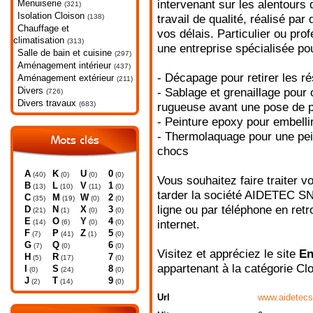
Menuiserie
intervenant sur les alentours
(321)
Isolation Cloison
(138)
travail de qualité, réalisé pa
Chauffage et
vos délais. Particulier ou prof
climatisation
(313)
une entreprise spécialisée pou
Salle de bain et cuisine
(297)
Aménagement intérieur
(437)
- Décapage pour retirer les r
Aménagement extérieur
(211)
Divers
- Sablage et grenaillage pour
(726)
Divers travaux
(683)
rugueuse avant une pose de p
- Peinture epoxy pour embelli
- Thermolaquage pour une pein
Mots clés
chocs
A
K
U
0
(40)
(0)
(0)
(0)
Vous souhaitez faire traiter 
B
L
V
1
(13)
(10)
(11)
(0)
tarder la société AIDETEC S
C
M
W
2
(35)
(19)
(0)
(0)
ligne ou par téléphone en retr
D
N
X
3
(21)
(1)
(0)
(0)
E
O
Y
4
(14)
(6)
(0)
(0)
internet.
F
P
Z
5
(7)
(41)
(1)
(0)
G
Q
6
(7)
(0)
(0)
Visitez et appréciez le site
En
H
R
7
(5)
(17)
(0)
appartenant à la catégorie
Clo
I
S
8
(0)
(24)
(0)
J
T
9
(2)
(14)
(0)
Url
www.aidetec