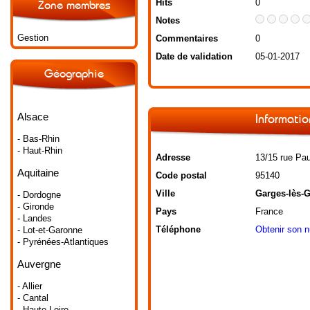
Hits
0
Zone membres
Notes
Gestion
Commentaires
0
Date de validation
05-01-2017
Géographie
Alsace
Informatio
- Bas-Rhin
- Haut-Rhin
Adresse
13/15 rue Pa
Aquitaine
Code postal
95140
Ville
Garges-lès-
- Dordogne
- Gironde
Pays
France
- Landes
Téléphone
Obtenir son 
- Lot-et-Garonne
- Pyrénées-Atlantiques
Auvergne
- Allier
- Cantal
- Haute-Loire