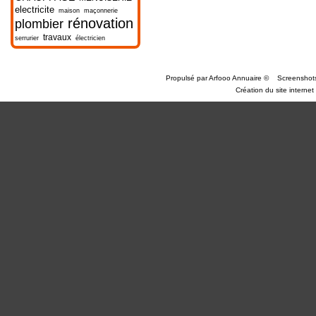
electricite
maison
maçonnerie
rénovation
plombier
travaux
serrurier
électricien
Propulsé par
Arfooo Annuaire
©
Screenshot
Création du site internet