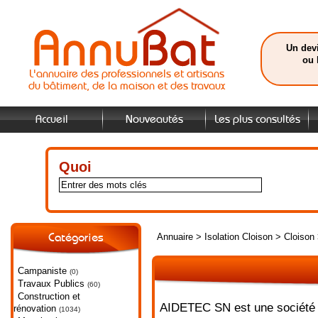
Un devi
ou 
L'annuaire des professionnels et artisans
du bâtiment, de la maison et des travaux
Accueil
Nouveautés
Les plus consultés
Quoi
Annuaire
>
Isolation Cloison
>
Cloison
Catégories
Campaniste
(0)
Travaux Publics
(60)
Construction et
AIDETEC SN est une société s
rénovation
(1034)