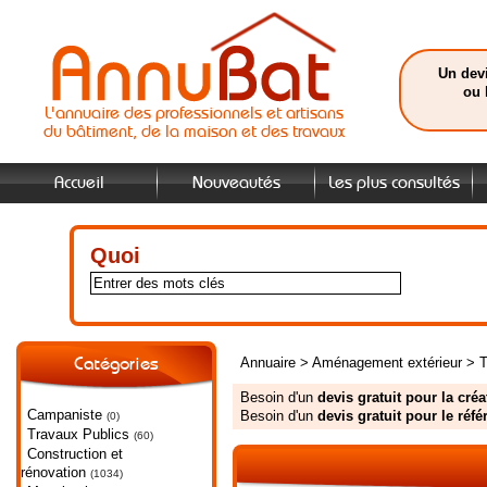
Un devi
ou 
L'annuaire des professionnels et artisans
du bâtiment, de la maison et des travaux
Accueil
Nouveautés
Les plus consultés
Quoi
Annuaire
>
Aménagement extérieur
>
T
Catégories
Besoin d'un
devis gratuit pour la cré
Campaniste
Besoin d'un
devis gratuit pour le ré
(0)
Travaux Publics
(60)
Construction et
rénovation
(1034)