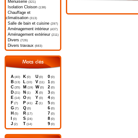
Menuiserie
(321)
Isolation Cloison
(138)
Chauffage et
climatisation
(313)
Salle de bain et cuisine
(297)
Aménagement intérieur
(437)
Aménagement extérieur
(211)
Divers
(726)
Divers travaux
(683)
Mots clés
A
K
U
0
(40)
(0)
(0)
(0)
B
L
V
1
(13)
(10)
(11)
(0)
C
M
W
2
(35)
(19)
(0)
(0)
D
N
X
3
(21)
(1)
(0)
(0)
E
O
Y
4
(14)
(6)
(0)
(0)
F
P
Z
5
(7)
(41)
(1)
(0)
G
Q
6
(7)
(0)
(0)
H
R
7
(5)
(17)
(0)
I
S
8
(0)
(24)
(0)
J
T
9
(2)
(14)
(0)