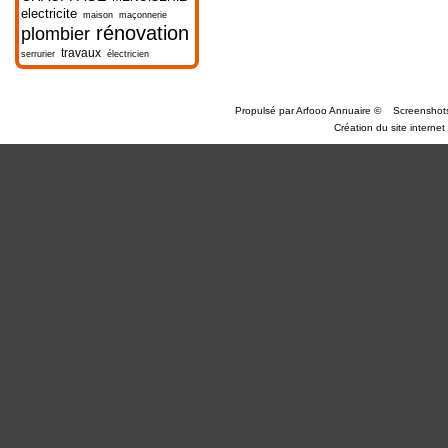
electricite
maison
maçonnerie
rénovation
plombier
travaux
serrurier
électricien
Propulsé par
Arfooo Annuaire
©
Screenshot
Création du site internet