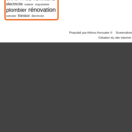
electricite
maison
maçonnerie
rénovation
plombier
travaux
serrurier
électricien
Propulsé par
Arfooo Annuaire
©
Screenshot
Création du site internet