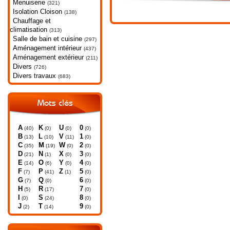
Menuiserie
(321)
Isolation Cloison
(138)
Chauffage et
climatisation
(313)
Salle de bain et cuisine
(297)
Aménagement intérieur
(437)
Aménagement extérieur
(211)
Divers
(726)
Divers travaux
(683)
Mots clés
A
K
U
0
(40)
(0)
(0)
(0)
B
L
V
1
(13)
(10)
(11)
(0)
C
M
W
2
(35)
(19)
(0)
(0)
D
N
X
3
(21)
(1)
(0)
(0)
E
O
Y
4
(14)
(6)
(0)
(0)
F
P
Z
5
(7)
(41)
(1)
(0)
G
Q
6
(7)
(0)
(0)
H
R
7
(5)
(17)
(0)
I
S
8
(0)
(24)
(0)
J
T
9
(2)
(14)
(0)