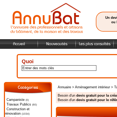
Un devi
ou 
L'annuaire des professionnels et artisans
du bâtiment, de la maison et des travaux
Accueil
Nouveautés
Les plus consultés
Quoi
Annuaire
>
Aménagement intérieur
>
T
Catégories
Besoin d'un
devis gratuit pour la cré
Campaniste
Besoin d'un
devis gratuit pour le réf
(0)
Travaux Publics
(60)
Construction et
rénovation
(1034)