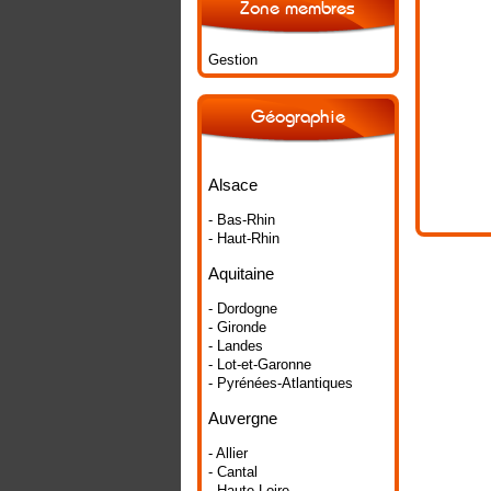
Zone membres
Gestion
Géographie
Alsace
- Bas-Rhin
- Haut-Rhin
Aquitaine
- Dordogne
- Gironde
- Landes
- Lot-et-Garonne
- Pyrénées-Atlantiques
Auvergne
- Allier
- Cantal
- Haute-Loire