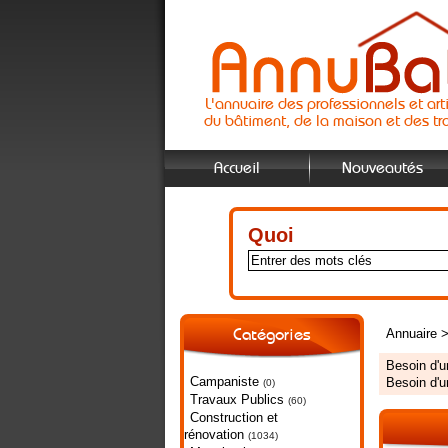
L'annuaire des professionnels et art
du bâtiment, de la maison et des tr
Accueil
Nouveautés
Quoi
Annuaire
Catégories
Besoin d'
Campaniste
Besoin d'
(0)
Travaux Publics
(60)
Construction et
rénovation
(1034)