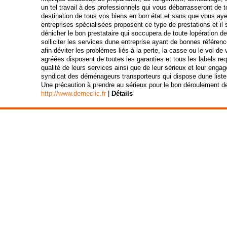
un tel travail à des professionnels qui vous débarrasseront de to
destination de tous vos biens en bon état et sans que vous aye
entreprises spécialisées proposent ce type de prestations et il 
dénicher le bon prestataire qui soccupera de toute lopération 
solliciter les services dune entreprise ayant de bonnes référen
afin déviter les problèmes liés à la perte, la casse ou le vol de 
agréées disposent de toutes les garanties et tous les labels requ
qualité de leurs services ainsi que de leur sérieux et leur engag
syndicat des déménageurs transporteurs qui dispose dune lis
Une précaution à prendre au sérieux pour le bon déroulement 
http://www.demeclic.fr
|
Détails