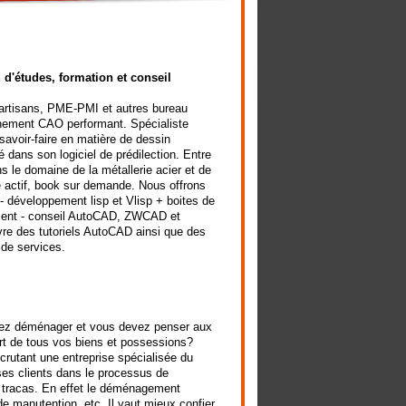
d'études, formation et conseil
 artisans, PME-PMI et autres bureau
nnement CAO performant. Spécialiste
voir-faire en matière de dessin
é dans son logiciel de prédilection. Entre
le domaine de la métallerie acier et de
e actif, book sur demande. Nous offrons
 - développement lisp et Vlisp + boites de
ement - conseil AutoCAD, ZWCAD et
ivre des tutoriels AutoCAD ainsi que des
 de services.
tez déménager et vous devez penser aux
port de tous vos biens et possessions?
ecrutant une entreprise spécialisée du
s clients dans le processus de
 tracas. En effet le déménagement
e manutention, etc. Il vaut mieux confier