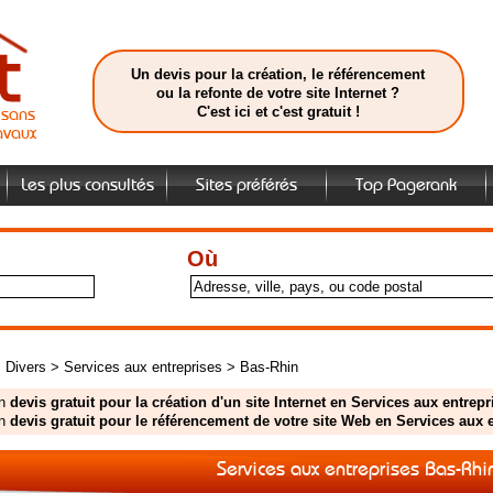
Un devis pour la création, le référencement
ou la refonte de votre site Internet ?
C'est ici et c'est gratuit !
isans
avaux
Les plus consultés
Sites préférés
Top Pagerank
Où
>
Divers
>
Services aux entreprises
>
Bas-Rhin
un
devis gratuit pour la création d'un site Internet en Services aux entre
un
devis gratuit pour le référencement de votre site Web en Services aux
Services aux entreprises Bas-Rhi