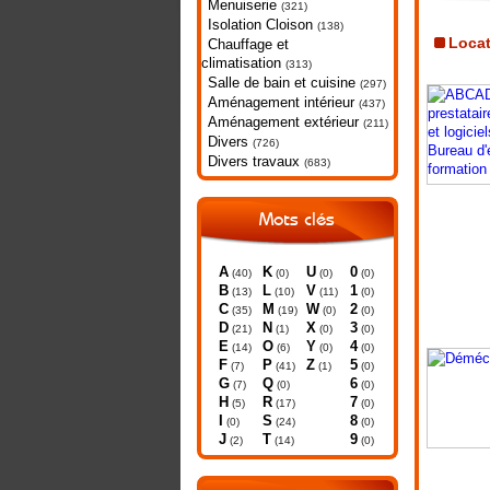
Menuiserie
(321)
Isolation Cloison
(138)
Locat
Chauffage et
climatisation
(313)
Salle de bain et cuisine
(297)
Aménagement intérieur
(437)
Aménagement extérieur
(211)
Divers
(726)
Divers travaux
(683)
Mots clés
A
K
U
0
(40)
(0)
(0)
(0)
B
L
V
1
(13)
(10)
(11)
(0)
C
M
W
2
(35)
(19)
(0)
(0)
D
N
X
3
(21)
(1)
(0)
(0)
E
O
Y
4
(14)
(6)
(0)
(0)
F
P
Z
5
(7)
(41)
(1)
(0)
G
Q
6
(7)
(0)
(0)
H
R
7
(5)
(17)
(0)
I
S
8
(0)
(24)
(0)
J
T
9
(2)
(14)
(0)