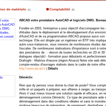
ion de matériels
Comptabilité
(1)
(0)
ABCAD votre prestataire AutoCAD et logiciels DWG. Bureau 
Fondée en 2003, l'entreprise a pour objectif d'accompagner les
d'études dans le déploiement et le développement d'un enviro
d'AutoCAD et de sa programmation ABCAD propose aussi son sa
technique. Elle est dirigée par un ingénieur en BTP très impliqu
autre sous-traitances, nous menons de nombreuses études dans 
l'escalier. De nombreuses réalisations d'importance sont à notr
des prestations de : - dessin de toutes technicités en 2D et 3D
dialogues objectdcl - formation pour débutants et perfectionn
Drafsight - Maitrise d'oeuvre (région Alsace) Notre site web dél
compte-rendus d'ouvrages réalisés dans le cadre de notre offre
http://www.abcad.fr
|
Détails
Déméclic
Rien que dy pensez vous donne la chair de poule? Vous comp
mille et un paquets à préparer, aux affaires à ranger, au trans
Alors il vaut mieux trouver une solution rapide et efficace, en r
déménagement comme Déméclic. Ce type de prestataire aide se
déménagement dans des conditions idéales et sans le moindre
implique beaucoup de préparation, de rangement, demballage, d