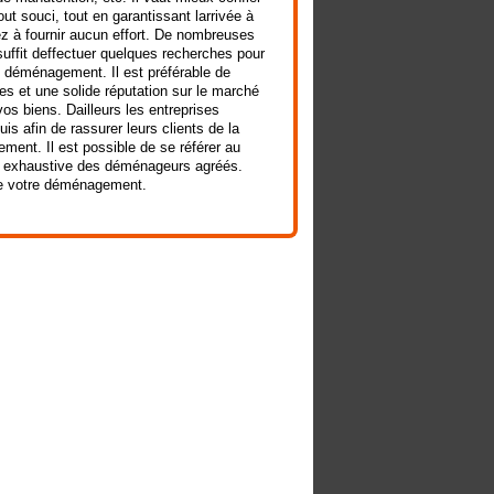
ut souci, tout en garantissant larrivée à
z à fournir aucun effort. De nombreuses
suffit deffectuer quelques recherches pour
de déménagement. Il est préférable de
ces et une solide réputation sur le marché
vos biens. Dailleurs les entreprises
is afin de rassurer leurs clients de la
ement. Il est possible de se référer au
te exhaustive des déménageurs agréés.
de votre déménagement.