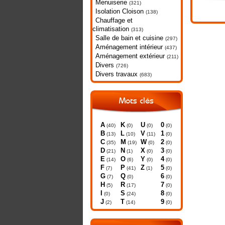
Menuiserie
(321)
Isolation Cloison
(138)
Chauffage et
climatisation
(313)
Salle de bain et cuisine
(297)
Aménagement intérieur
(437)
Aménagement extérieur
(211)
Divers
(726)
Divers travaux
(683)
Mots clés
A
K
U
0
(40)
(0)
(0)
(0)
B
L
V
1
(13)
(10)
(11)
(0)
C
M
W
2
(35)
(19)
(0)
(0)
D
N
X
3
(21)
(1)
(0)
(0)
E
O
Y
4
(14)
(6)
(0)
(0)
F
P
Z
5
(7)
(41)
(1)
(0)
G
Q
6
(7)
(0)
(0)
H
R
7
(5)
(17)
(0)
I
S
8
(0)
(24)
(0)
J
T
9
(2)
(14)
(0)