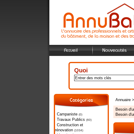
L'annuaire des professionnels et art
du bâtiment, de la maison et des tr
Accueil
Nouveautés
Quoi
Annuaire
Catégories
Besoin d'
Campaniste
Besoin d'
(0)
Travaux Publics
(60)
Construction et
rénovation
(1034)