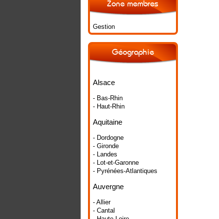
Zone membres
Gestion
Géographie
Alsace
- Bas-Rhin
- Haut-Rhin
Aquitaine
- Dordogne
- Gironde
- Landes
- Lot-et-Garonne
- Pyrénées-Atlantiques
Auvergne
- Allier
- Cantal
- Haute-Loire