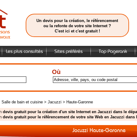
Un devis pour la création, le référencement
ou la refonte de votre site Internet ?
C'est ici et c'est gratuit !
isans
avaux
Les plus consultés
Sites préférés
Top Pagerank
Où
>
Salle de bain et cuisine
>
Jacuzzi
>
Haute-Garonne
un
devis gratuit pour la création d'un site Internet en Jacuzzi dans le d
un
devis gratuit pour le référencement de votre site Web en Jacuzzi dans
Jacuzzi Haute-Garonne