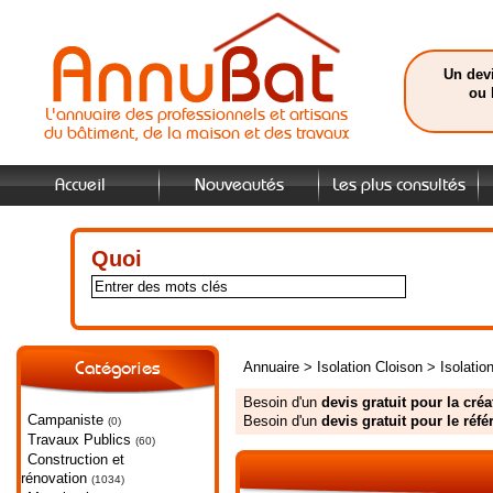
Un devi
ou 
L'annuaire des professionnels et artisans
du bâtiment, de la maison et des travaux
Accueil
Nouveautés
Les plus consultés
Quoi
Annuaire
>
Isolation Cloison
>
Isolatio
Catégories
Besoin d'un
devis gratuit pour la cré
Campaniste
Besoin d'un
devis gratuit pour le ré
(0)
Travaux Publics
(60)
Construction et
rénovation
(1034)