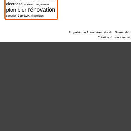
electricite
maison
maçonnerie
rénovation
plombier
travaux
serrurier
électricien
Propulsé par
Arfooo Annuaire
©
Screenshot
Création du site internet