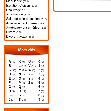
Menuiserie
(321)
Isolation Cloison
(138)
Chauffage et
climatisation
(313)
Salle de bain et cuisine
(297)
Aménagement intérieur
(437)
Aménagement extérieur
(211)
Divers
(726)
Divers travaux
(683)
Mots clés
A
K
U
0
(40)
(0)
(0)
(0)
B
L
V
1
(13)
(10)
(11)
(0)
C
M
W
2
(35)
(19)
(0)
(0)
D
N
X
3
(21)
(1)
(0)
(0)
E
O
Y
4
(14)
(6)
(0)
(0)
F
P
Z
5
(7)
(41)
(1)
(0)
G
Q
6
(7)
(0)
(0)
H
R
7
(5)
(17)
(0)
I
S
8
(0)
(24)
(0)
J
T
9
(2)
(14)
(0)