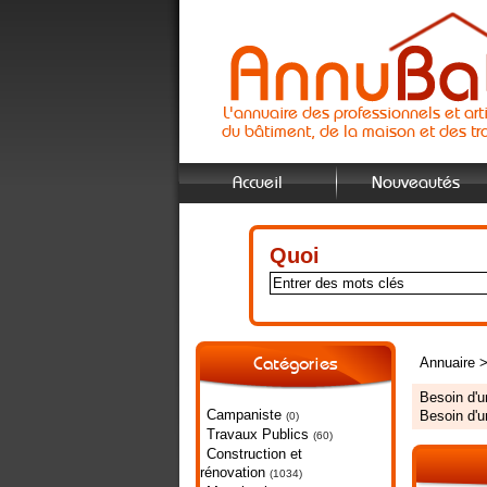
L'annuaire des professionnels et art
du bâtiment, de la maison et des tr
Accueil
Nouveautés
Quoi
Annuaire
Catégories
Besoin d'
Campaniste
Besoin d'
(0)
Travaux Publics
(60)
Construction et
rénovation
(1034)