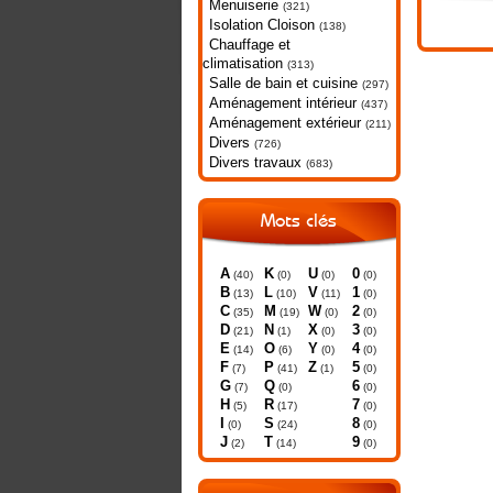
Menuiserie
(321)
Isolation Cloison
(138)
Chauffage et
climatisation
(313)
Salle de bain et cuisine
(297)
Aménagement intérieur
(437)
Aménagement extérieur
(211)
Divers
(726)
Divers travaux
(683)
Mots clés
A
K
U
0
(40)
(0)
(0)
(0)
B
L
V
1
(13)
(10)
(11)
(0)
C
M
W
2
(35)
(19)
(0)
(0)
D
N
X
3
(21)
(1)
(0)
(0)
E
O
Y
4
(14)
(6)
(0)
(0)
F
P
Z
5
(7)
(41)
(1)
(0)
G
Q
6
(7)
(0)
(0)
H
R
7
(5)
(17)
(0)
I
S
8
(0)
(24)
(0)
J
T
9
(2)
(14)
(0)