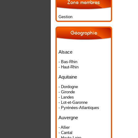
Zone membres
Gestion
Géographie
Alsace
- Bas-Rhin
- Haut-Rhin
Aquitaine
- Dordogne
- Gironde
- Landes
- Lot-et-Garonne
- Pyrénées-Atlantiques
Auvergne
- Allier
- Cantal
- Haute-Loire