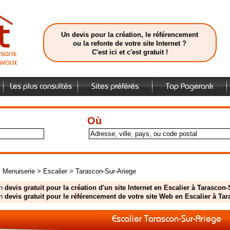
Un devis pour la création, le référencement
ou la refonte de votre site Internet ?
C'est ici et c'est gratuit !
isans
avaux
Les plus consultés
Sites préférés
Top Pagerank
Où
>
Menuiserie
>
Escalier
>
Tarascon-Sur-Ariege
un
devis gratuit pour la création d'un site Internet en Escalier à Tarascon
un
devis gratuit pour le référencement de votre site Web en Escalier à Ta
Escalier Tarascon-Sur-Ariege