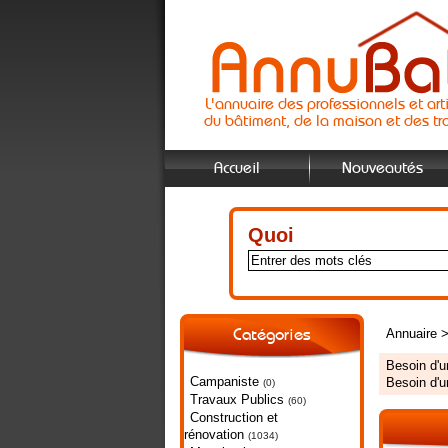
L'annuaire des professionnels et art
du bâtiment, de la maison et des tr
Accueil
Nouveautés
Quoi
Annuaire
Catégories
Besoin d'
Campaniste
Besoin d'
(0)
Travaux Publics
(60)
Construction et
rénovation
(1034)