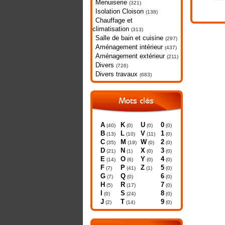
Menuiserie
(321)
Isolation Cloison
(138)
Chauffage et
climatisation
(313)
Salle de bain et cuisine
(297)
Aménagement intérieur
(437)
Aménagement extérieur
(211)
Divers
(726)
Divers travaux
(683)
Mots clés
A
K
U
0
(40)
(0)
(0)
(0)
B
L
V
1
(13)
(10)
(11)
(0)
C
M
W
2
(35)
(19)
(0)
(0)
D
N
X
3
(21)
(1)
(0)
(0)
E
O
Y
4
(14)
(6)
(0)
(0)
F
P
Z
5
(7)
(41)
(1)
(0)
G
Q
6
(7)
(0)
(0)
H
R
7
(5)
(17)
(0)
I
S
8
(0)
(24)
(0)
J
T
9
(2)
(14)
(0)