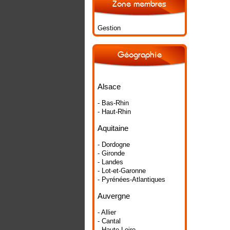
Zone membres
Gestion
Géographie
Alsace
- Bas-Rhin
- Haut-Rhin
Aquitaine
- Dordogne
- Gironde
- Landes
- Lot-et-Garonne
- Pyrénées-Atlantiques
Auvergne
- Allier
- Cantal
- Haute-Loire