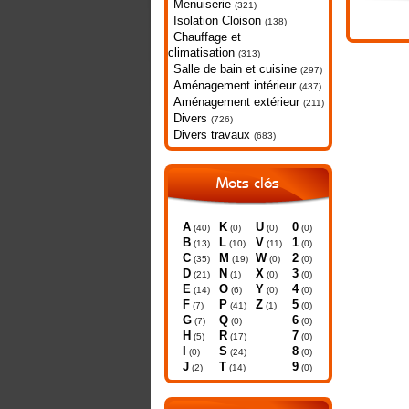
Menuiserie
(321)
Isolation Cloison
(138)
Chauffage et
climatisation
(313)
Salle de bain et cuisine
(297)
Aménagement intérieur
(437)
Aménagement extérieur
(211)
Divers
(726)
Divers travaux
(683)
Mots clés
A
K
U
0
(40)
(0)
(0)
(0)
B
L
V
1
(13)
(10)
(11)
(0)
C
M
W
2
(35)
(19)
(0)
(0)
D
N
X
3
(21)
(1)
(0)
(0)
E
O
Y
4
(14)
(6)
(0)
(0)
F
P
Z
5
(7)
(41)
(1)
(0)
G
Q
6
(7)
(0)
(0)
H
R
7
(5)
(17)
(0)
I
S
8
(0)
(24)
(0)
J
T
9
(2)
(14)
(0)