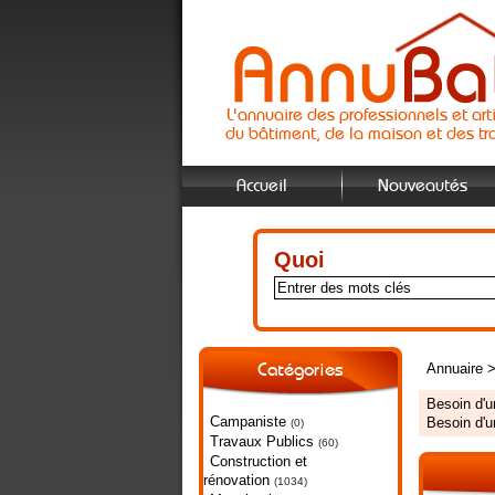
L'annuaire des professionnels et art
du bâtiment, de la maison et des tr
Accueil
Nouveautés
Quoi
Annuaire
Catégories
Besoin d'
Campaniste
Besoin d'
(0)
Travaux Publics
(60)
Construction et
rénovation
(1034)