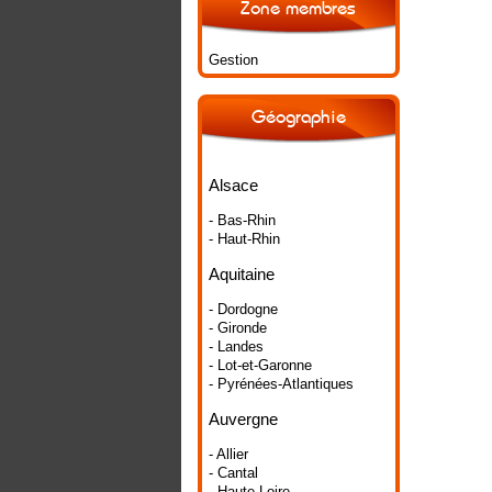
Zone membres
Gestion
Géographie
Alsace
- Bas-Rhin
- Haut-Rhin
Aquitaine
- Dordogne
- Gironde
- Landes
- Lot-et-Garonne
- Pyrénées-Atlantiques
Auvergne
- Allier
- Cantal
- Haute-Loire