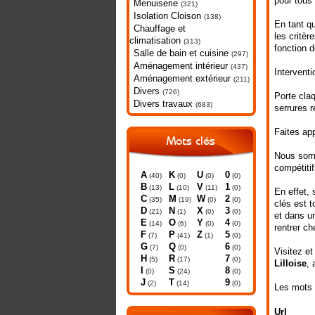
pour tous 
Menuiserie
(321)
Isolation Cloison
(138)
En tant q
Chauffage et
les critèr
climatisation
(313)
fonction d
Salle de bain et cuisine
(297)
Aménagement intérieur
(437)
Interventi
Aménagement extérieur
(211)
Divers
(726)
Porte cla
Divers travaux
(683)
serrures r
Faites app
Mots clés
Nous somm
compétitif
A
K
U
0
(40)
(0)
(0)
(0)
B
L
V
1
(13)
(10)
(11)
(0)
En effet, 
C
M
W
2
(35)
(19)
(0)
(0)
clés est 
D
N
X
3
(21)
(1)
(0)
(0)
et dans u
E
O
Y
4
(14)
(6)
(0)
(0)
rentrer ch
F
P
Z
5
(7)
(41)
(1)
(0)
G
Q
6
(7)
(0)
(0)
Visitez et
H
R
7
(5)
(17)
(0)
Lilloise
, 
I
S
8
(0)
(24)
(0)
J
T
9
(2)
(14)
(0)
Les mots 
Url