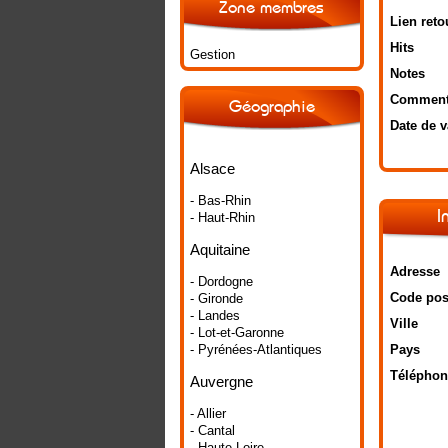
Zone membres
Lien reto
Hits
Gestion
Notes
Comment
Géographie
Date de v
Alsace
- Bas-Rhin
I
- Haut-Rhin
Aquitaine
Adresse
- Dordogne
Code pos
- Gironde
- Landes
Ville
- Lot-et-Garonne
- Pyrénées-Atlantiques
Pays
Téléphon
Auvergne
- Allier
- Cantal
- Haute-Loire