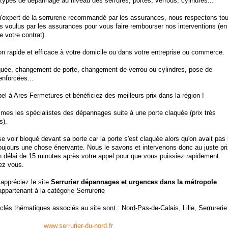
types de dépannage au niveau des serrures, portes, verrous, cylindres...
u'expert de la serrurerie recommandé par les assurances, nous respectons to
es voulus par les assurances pour vous faire rembourser nos interventions (en
e votre contrat).
on rapide et efficace à votre domicile ou dans votre entreprise ou commerce.
quée, changement de porte, changement de verrou ou cylindres, pose de
enforcées...
el à Ares Fermetures et bénéficiez des meilleurs prix dans la région !
es les spécialistes des dépannages suite à une porte claquée (prix très
s).
se voir bloqué devant sa porte car la porte s'est claquée alors qu'on avait pas 
toujours une chose énervante. Nous le savons et intervenons donc au juste pri
n délai de 15 minutes après votre appel pour que vous puissiez rapidement
ez vous.
 appréciez le site
Serrurier dépannages et urgences dans la métropole
appartenant à la catégorie
Serrurerie
clés thématiques associés au site sont :
Nord-Pas-de-Calais
,
Lille
,
Serrurerie
www.serrurier-du-nord.fr