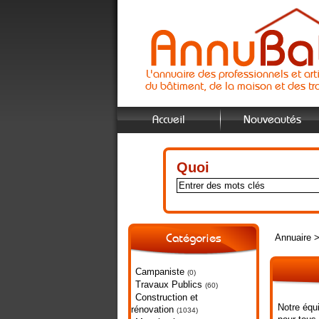
L'annuaire des professionnels et art
du bâtiment, de la maison et des tr
Accueil
Nouveautés
Quoi
Annuaire
Catégories
Campaniste
(0)
Travaux Publics
(60)
Construction et
Notre équi
rénovation
(1034)