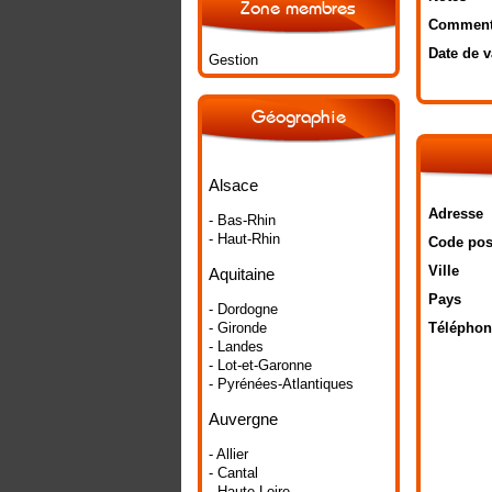
Zone membres
Comment
Date de v
Gestion
Géographie
Alsace
Adresse
- Bas-Rhin
- Haut-Rhin
Code pos
Ville
Aquitaine
Pays
- Dordogne
- Gironde
Téléphon
- Landes
- Lot-et-Garonne
- Pyrénées-Atlantiques
Auvergne
- Allier
- Cantal
- Haute-Loire