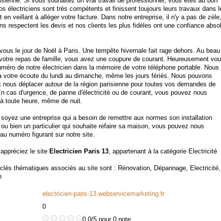
isienne. Si vous souhaitez un vrai travail de professionnel, vous êtes au bon
os électriciens sont très compétents et finissent toujours leurs travaux dans l
 en veillant à alléger votre facture. Dans notre entreprise, il n'y a pas de zèle
ns respectent les devis et nos clients les plus fidèles ont une confiance abso
vous le jour de Noël à Paris. Une tempête hivernale fait rage dehors. Au beau
 votre repas de famille, vous avez une coupure de courant. Heureusement vo
uméro de notre électricien dans la mémoire de votre téléphone portable. Nous
votre écoute du lundi au dimanche, même les jours fériés. Nous pouvons
 nous déplacer autour de la région parisienne pour toutes vos demandes de
En cas d'urgence, de panne d'électricité ou de courant, vous pouvez nous
 à toute heure, même de nuit.
soyez une entreprise qui a besoin de remettre aux normes son installation
 ou bien un particulier qui souhaite refaire sa maison, vous pouvez nous
au numéro figurant sur notre site.
 appréciez le site
Electricien Paris 13
, appartenant à la catégorie
Electricité
clés thématiques associés au site sont :
Rénovation
,
Dépannage
,
Electricité
,
n
electricien-paris-13.webservicemarketing.fr
0
0.0/5 pour 0 note