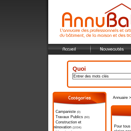
L'annuaire des professionnels et art
du bâtiment, de la maison et des tr
Accueil
Nouveautés
Quoi
Annuaire
Catégories
Campaniste
(0)
Travaux Publics
(60)
Construction et
Pour tous 
rénovation
(1034)