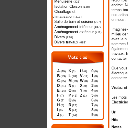
région par
Menuiserie
(321)
endroit. N
Isolation Cloison
(138)
temps tout
Chauffage et
nos artisa
climatisation
(313)
en nous.
Salle de bain et cuisine
(297)
Aménagement intérieur
(437)
Imaginez-
Aménagement extérieur
(211)
milieu de
Divers
(726)
avez le n
Divers travaux
(683)
sommes à 
également
travaux. 
Mots clés
contacter
Que vous 
A
K
U
0
(40)
(0)
(0)
(0)
électrique
B
L
V
1
(13)
(10)
(11)
(0)
contacter 
C
M
W
2
(35)
(19)
(0)
(0)
D
N
X
3
(21)
(1)
(0)
(0)
Visitez et
E
O
Y
4
(14)
(6)
(0)
(0)
F
P
Z
5
(7)
(41)
(1)
(0)
Les mots 
G
Q
6
(7)
(0)
(0)
Electricie
H
R
7
(5)
(17)
(0)
I
S
8
(0)
(24)
(0)
Url
J
T
9
(2)
(14)
(0)
Hits
Notes