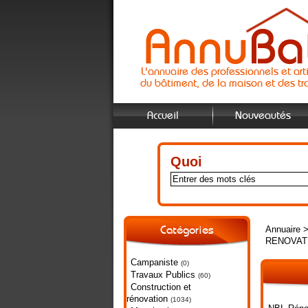
L'annuaire des professionnels et art
du bâtiment, de la maison et des tr
Accueil
Nouveautés
Quoi
Annuaire
Catégories
RENOVAT
Campaniste
(0)
Travaux Publics
(60)
Construction et
rénovation
(1034)