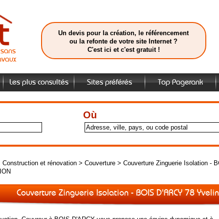
Un devis pour la création, le référencement
ou la refonte de votre site Internet ?
C'est ici et c'est gratuit !
isans
avaux
Les plus consultés
Sites préférés
Top Pagerank
Où
>
Construction et rénovation
>
Couverture
>
Couverture Zinguerie Isolation -
ION
Couverture Zinguerie Isolation - BOIS D'ARCY 78 Yvel