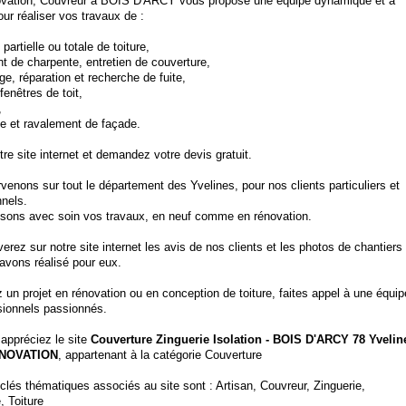
ation, Couvreur à BOIS D'ARCY vous propose une équipe dynamique et à
our réaliser vos travaux de :
 partielle ou totale de toiture,
nt de charpente, entretien de couverture,
e, réparation et recherche de fuite,
fenêtres de toit,
,
ge et ravalement de façade.
tre site internet et demandez votre devis gratuit.
venons sur tout le département des Yvelines, pour nos clients particuliers et
nnels.
isons avec soin vos travaux, en neuf comme en rénovation.
erez sur notre site internet les avis de nos clients et les photos de chantiers
avons réalisé pour eux.
un projet en rénovation ou en conception de toiture, faites appel à une équip
sionnels passionnés.
 appréciez le site
Couverture Zinguerie Isolation - BOIS D'ARCY 78 Yvelin
ENOVATION
, appartenant à la catégorie
Couverture
clés thématiques associés au site sont :
Artisan
,
Couvreur
,
Zinguerie
,
e
,
Toiture