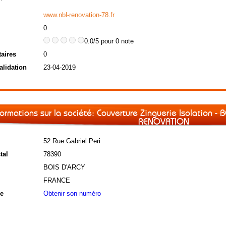
www.nbl-renovation-78.fr
0
0.0/5 pour 0 note
aires
0
alidation
23-04-2019
formations sur la société: Couverture Zinguerie Isolation -
RENOVATION
52 Rue Gabriel Peri
tal
78390
BOIS D'ARCY
FRANCE
e
Obtenir son numéro