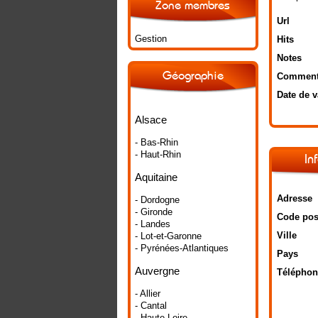
Zone membres
Url
Gestion
Hits
Notes
Géographie
Comment
Date de v
Alsace
- Bas-Rhin
- Haut-Rhin
In
Aquitaine
Adresse
- Dordogne
- Gironde
Code pos
- Landes
Ville
- Lot-et-Garonne
- Pyrénées-Atlantiques
Pays
Auvergne
Téléphon
- Allier
- Cantal
- Haute-Loire