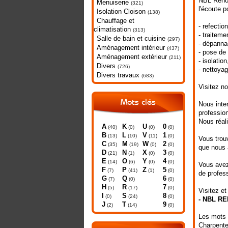
NBL Rénov
Menuiserie
(321)
l'écoute p
Isolation Cloison
(138)
Chauffage et
- refection
climatisation
(313)
- traiteme
Salle de bain et cuisine
(297)
- dépannag
Aménagement intérieur
(437)
- pose de 
Aménagement extérieur
(211)
- isolation
Divers
(726)
- nettoya
Divers travaux
(683)
Visitez no
Mots clés
Nous inter
professio
Nous réal
A
K
U
0
(40)
(0)
(0)
(0)
B
L
V
1
(13)
(10)
(11)
(0)
Vous trouv
C
M
W
2
(35)
(19)
(0)
(0)
que nous 
D
N
X
3
(21)
(1)
(0)
(0)
E
O
Y
4
(14)
(6)
(0)
(0)
Vous avez 
F
P
Z
5
(7)
(41)
(1)
(0)
de profes
G
Q
6
(7)
(0)
(0)
H
R
7
(5)
(17)
(0)
Visitez et
I
S
8
(0)
(24)
(0)
- NBL R
J
T
9
(2)
(14)
(0)
Les mots 
Charpent