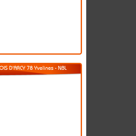
 BOIS D'ARCY 78 Yvelines - NBL