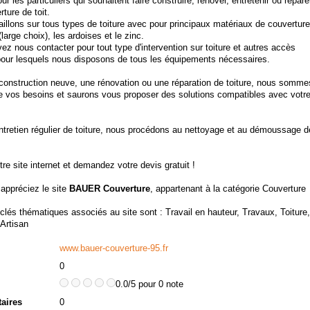
r les particuliers qui souhaitent faire construire, rénover, entretenir ou répare
rture de toit.
illons sur tous types de toiture avec pour principaux matériaux de couvertur
 (large choix), les ardoises et le zinc.
z nous contacter pour tout type d'intervention sur toiture et autres accès
s pour lesquels nous disposons de tous les équipements nécessaires.
construction neuve, une rénovation ou une réparation de toiture, nous somme
de vos besoins et saurons vous proposer des solutions compatibles avec votr
ntretien régulier de toiture, nous procédons au nettoyage et au démoussage d
tre site internet et demandez votre devis gratuit !
 appréciez le site
BAUER Couverture
, appartenant à la catégorie
Couverture
clés thématiques associés au site sont :
Travail en hauteur
,
Travaux
,
Toiture
,
Artisan
www.bauer-couverture-95.fr
0
0.0/5 pour 0 note
aires
0