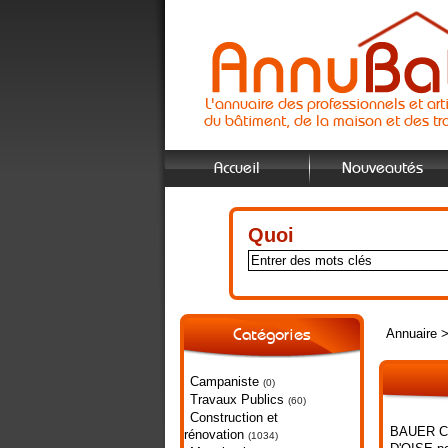
L'annuaire des professionnels et art
du bâtiment, de la maison et des tr
Accueil
Nouveautés
Quoi
Annuaire
Catégories
Campaniste
(0)
Travaux Publics
(60)
Construction et
BAUER Cou
rénovation
(1034)