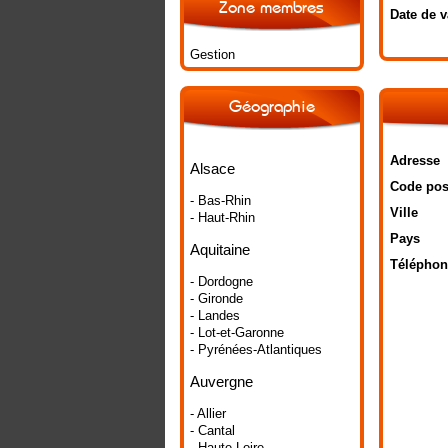
Zone membres
Date de v
Gestion
Géographie
Adresse
Alsace
Code pos
- Bas-Rhin
Ville
- Haut-Rhin
Pays
Aquitaine
Téléphon
- Dordogne
- Gironde
- Landes
- Lot-et-Garonne
- Pyrénées-Atlantiques
Auvergne
- Allier
- Cantal
- Haute-Loire