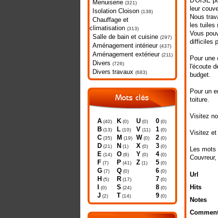
D'OISE pou
Menuiserie
(321)
leur couve
Isolation Cloison
(138)
Nous trava
Chauffage et
les tuiles
climatisation
(313)
Vous pouve
Salle de bain et cuisine
(297)
difficile
Aménagement intérieur
(437)
Aménagement extérieur
(211)
Pour une 
Divers
(726)
l'écoute 
Divers travaux
(683)
budget.
Pour un e
Mots clés
toiture.
Visitez no
A
K
U
0
(40)
(0)
(0)
(0)
B
L
V
1
(13)
(10)
(11)
(0)
Visitez et
C
M
W
2
(35)
(19)
(0)
(0)
D
N
X
3
(21)
(1)
(0)
(0)
Les mots 
E
O
Y
4
(14)
(6)
(0)
(0)
Couvreur
,
F
P
Z
5
(7)
(41)
(1)
(0)
G
Q
6
(7)
(0)
(0)
Url
H
R
7
(5)
(17)
(0)
I
S
8
Hits
(0)
(24)
(0)
J
T
9
(2)
(14)
(0)
Notes
Comment