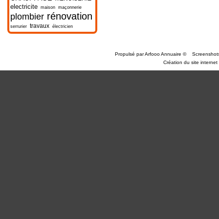
electricite
maison
maçonnerie
rénovation
plombier
travaux
serrurier
électricien
Propulsé par
Arfooo Annuaire
©
Screenshot
Création du site internet