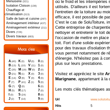
Menuiserie
où le froid et les intempéries
(321)
Isolation Cloison
(138)
utilisés. D'ailleurs il est fort
Chauffage et
l'entretien de la toiture au mo
climatisation
(313)
efficace, il est possible de pa
Salle de bain et cuisine
(297)
C'est le cas de SoluToiture, 
Aménagement intérieur
(437)
Cette entreprise de charpentie
Aménagement extérieur
(211)
Divers
nettoyer et entretenir le toit
(726)
Divers travaux
(683)
l'occasion de mettre en place
toit. Fort d'une solide expéri
pour des travaux d'isolation 
Mots clés
vous permet notamment de réa
d'énergie. N'hésitez pas à con
A
K
U
0
(40)
(0)
(0)
(0)
plus sur leurs prestations.
B
L
V
1
(13)
(10)
(11)
(0)
C
M
W
2
(35)
(19)
(0)
(0)
Visitez et appréciez le site
Ar
D
N
X
3
(21)
(1)
(0)
(0)
E
O
Y
4
(14)
(6)
(0)
(0)
Marignane
, appartenant à la
F
P
Z
5
(7)
(41)
(1)
(0)
G
Q
6
(7)
(0)
(0)
Les mots clés thématiques as
H
R
7
(5)
(17)
(0)
I
S
8
(0)
(24)
(0)
J
T
9
(2)
(14)
(0)
Url
www.solutoitu
Hits
5