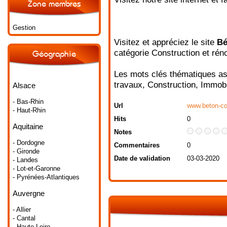
Zone membres
Gestion
Visitez et appréciez le site
Bé
catégorie
Construction et rén
Géographie
Les mots clés thématiques as
travaux
,
Construction
,
Immobi
Alsace
- Bas-Rhin
Url
www.beton-co
- Haut-Rhin
Hits
0
Aquitaine
Notes
- Dordogne
Commentaires
0
- Gironde
Date de validation
03-03-2020
- Landes
- Lot-et-Garonne
- Pyrénées-Atlantiques
Auvergne
- Allier
- Cantal
- Haute-Loire