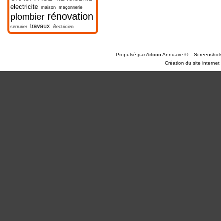
electricite
maison
maçonnerie
rénovation
plombier
travaux
serrurier
électricien
Propulsé par
Arfooo Annuaire
©
Screenshot
Création du site internet