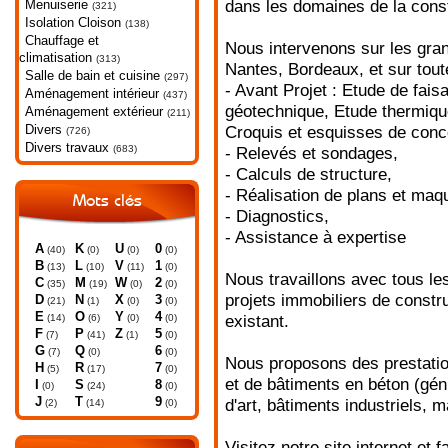
Menuiserie
dans les domaines de la cons
(321)
Isolation Cloison
(138)
Chauffage et
Nous intervenons sur les gran
climatisation
(313)
Nantes, Bordeaux, et sur toute
Salle de bain et cuisine
(297)
- Avant Projet : Etude de faisa
Aménagement intérieur
(437)
géotechnique, Etude thermiqu
Aménagement extérieur
(211)
Divers
Croquis et esquisses de conc
(726)
Divers travaux
(683)
- Relevés et sondages,
- Calculs de structure,
- Réalisation de plans et maq
Mots clés
- Diagnostics,
- Assistance à expertise
A
K
U
0
(40)
(0)
(0)
(0)
B
L
V
1
(13)
(10)
(11)
(0)
Nous travaillons avec tous le
C
M
W
2
(35)
(19)
(0)
(0)
projets immobiliers de constru
D
N
X
3
(21)
(1)
(0)
(0)
E
O
Y
4
(14)
(6)
(0)
(0)
existant.
F
P
Z
5
(7)
(41)
(1)
(0)
G
Q
6
(7)
(0)
(0)
Nous proposons des prestatio
H
R
7
(5)
(17)
(0)
et de bâtiments en béton (géni
I
S
8
(0)
(24)
(0)
J
T
9
d'art, bâtiments industriels, m
(2)
(14)
(0)
Visitez notre site internet et f