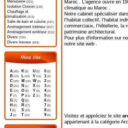
Menuiserie
Maroc . L'agence ouvre en 198
(321)
Isolation Cloison
(138)
climatique au Maroc .
Chauffage et
Notre cabinet spécialiser dan
climatisation
(313)
l’habitat collectif, l’habitat in
Salle de bain et cuisine
(297)
commerciaux, l’hôtellerie, la 
Aménagement intérieur
(437)
patrimoine architectural.
Aménagement extérieur
(211)
Divers
Pour plus d'information sur no
(726)
Divers travaux
(683)
notre site web .
Mots clés
A
K
U
0
(40)
(0)
(0)
(0)
B
L
V
1
(13)
(10)
(11)
(0)
C
M
W
2
(35)
(19)
(0)
(0)
D
N
X
3
(21)
(1)
(0)
(0)
E
O
Y
4
(14)
(6)
(0)
(0)
F
P
Z
5
(7)
(41)
(1)
(0)
G
Q
6
(7)
(0)
(0)
H
R
7
(5)
(17)
(0)
I
S
8
(0)
(24)
(0)
J
T
9
Visitez et appréciez le site
ar
(2)
(14)
(0)
appartenant à la catégorie
Arc