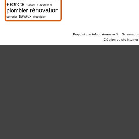
electricite
maison
maçonnerie
rénovation
plombier
travaux
serrurier
électricien
Propulsé par
Arfooo Annuaire
©
Screenshot
Création du site internet