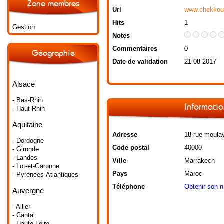
Zone membres
Url
www.chekkour
Hits
1
Gestion
Notes
Commentaires
0
Géographie
Date de validation
21-08-2017
Alsace
- Bas-Rhin
Informatio
- Haut-Rhin
Aquitaine
Adresse
18 rue moulay 
- Dordogne
Code postal
40000
- Gironde
- Landes
Ville
Marrakech
- Lot-et-Garonne
Pays
Maroc
- Pyrénées-Atlantiques
Téléphone
Obtenir son 
Auvergne
- Allier
- Cantal
- Haute-Loire