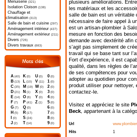
Menuiserie
plusieurs améliorations. Entr
(321)
Isolation Cloison
(138)
les matériaux et les accessoi
Chauffage et
salle de bain est un véritable 
climatisation
(313)
nécessaire de faire appel à u
Salle de bain et cuisine
(297)
est un artisan-plombier à Sal
Aménagement intérieur
(437)
mesure en fonction des besoins
Aménagement extérieur
(211)
Divers
demande avec dextérité afin d
(726)
Divers travaux
(683)
s’agit pas simplement de créer
travail qui se base tant sur l
Fort d’expérience, il est cap
Mots clés
qualité, dans les règles de l’a
de ses compétences pour vous
A
K
U
0
(40)
(0)
(0)
(0)
adopter au quotidien pour cons
B
L
V
1
(13)
(10)
(11)
(0)
produit utiliser pour nettoyer
C
M
W
2
(35)
(19)
(0)
(0)
contactez-le.
D
N
X
3
(21)
(1)
(0)
(0)
E
O
Y
4
(14)
(6)
(0)
(0)
F
P
Z
5
(7)
(41)
(1)
(0)
Visitez et appréciez le site
Pl
G
Q
6
(7)
(0)
(0)
Beck
, appartenant à la catég
H
R
7
(5)
(17)
(0)
I
S
8
(0)
(24)
(0)
J
T
9
(2)
(14)
(0)
Url
www.plombier
Hits
1