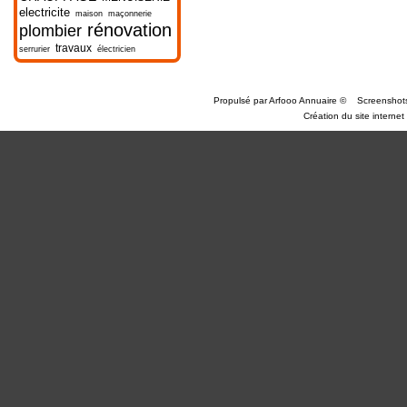
electricite
maison
maçonnerie
rénovation
plombier
travaux
serrurier
électricien
Propulsé par
Arfooo Annuaire
©
Screenshot
Création du site internet