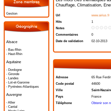
Zone membres
Chauffage
,
Climatisation
,
Ene
Gestion
Url
www.airius.fr
Hits
1
Géographie
Notes
Commentaires
0
Date de validation
02-10-2013
Alsace
- Bas-Rhin
- Haut-Rhin
Aquitaine
- Dordogne
- Gironde
Adresse
65 Rue Ferdi
- Landes
- Lot-et-Garonne
Code postal
44600
- Pyrénées-Atlantiques
Ville
Saint-Nazair
Auvergne
Pays
France
- Allier
Téléphone
Obtenir son 
- Cantal
- Haute-Loire