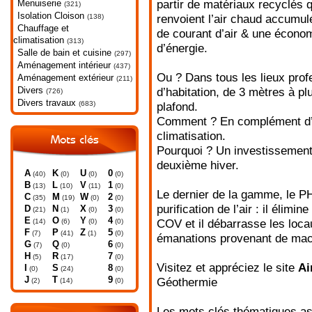
Menuiserie
partir de matériaux recyclés q
(321)
Isolation Cloison
(138)
renvoient l’air chaud accumulé
Chauffage et
de courant d’air & une économ
climatisation
(313)
d’énergie.
Salle de bain et cuisine
(297)
Aménagement intérieur
(437)
Ou ? Dans tous les lieux pro
Aménagement extérieur
(211)
Divers
d’habitation, de 3 mètres à p
(726)
Divers travaux
(683)
plafond.
Comment ? En complément d’
climatisation.
Mots clés
Pourquoi ? Un investissement 
deuxième hiver.
A
K
U
0
(40)
(0)
(0)
(0)
B
L
V
1
(13)
(10)
(11)
(0)
Le dernier de la gamme, le PH
C
M
W
2
(35)
(19)
(0)
(0)
purification de l’air : il élim
D
N
X
3
(21)
(1)
(0)
(0)
E
O
Y
4
(14)
(6)
(0)
(0)
COV et il débarrasse les loc
F
P
Z
5
(7)
(41)
(1)
(0)
émanations provenant de mac
G
Q
6
(7)
(0)
(0)
H
R
7
(5)
(17)
(0)
Visitez et appréciez le site
Ai
I
S
8
(0)
(24)
(0)
J
T
9
Géothermie
(2)
(14)
(0)
Les mots clés thématiques as