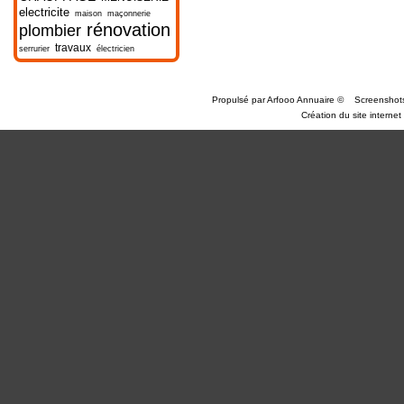
electricite
maison
maçonnerie
rénovation
plombier
travaux
serrurier
électricien
Propulsé par
Arfooo Annuaire
©
Screenshot
Création du site internet