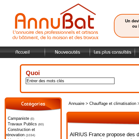
Un devi
ou 
L'annuaire des professionnels et artisans
du bâtiment, de la maison et des travaux
Accueil
Nouveautés
Les plus consultés
Quoi
Annuaire
>
Chauffage et climatisation
Catégories
Campaniste
(0)
Travaux Publics
(60)
Construction et
AIRIUS France propose des dés
rénovation
(1034)