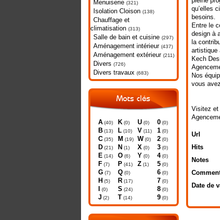
pleine pro
Menuiserie
(321)
qu’elles c
Isolation Cloison
(138)
besoins.
Chauffage et
Entre le c
climatisation
(313)
design à a
Salle de bain et cuisine
(297)
la contrib
Aménagement intérieur
(437)
artistique
Aménagement extérieur
(211)
Kech Desi
Divers
(726)
Agencemen
Divers travaux
(683)
Nos équip
vous avez
Mots clés
Visitez et
Agenceme
A
K
U
0
(40)
(0)
(0)
(0)
B
L
V
1
(13)
(10)
(11)
(0)
Url
C
M
W
2
(35)
(19)
(0)
(0)
D
N
X
3
Hits
(21)
(1)
(0)
(0)
E
O
Y
4
(14)
(6)
(0)
(0)
Notes
F
P
Z
5
(7)
(41)
(1)
(0)
G
Q
6
Comment
(7)
(0)
(0)
H
R
7
(5)
(17)
(0)
Date de v
I
S
8
(0)
(24)
(0)
J
T
9
(2)
(14)
(0)