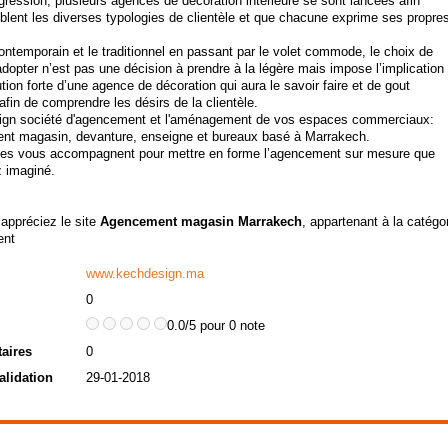
gression, plusieurs agences de décoration intérieure se sont lancées afin
iblent les diverses typologies de clientèle et que chacune exprime ses propre
ontemporain et le traditionnel en passant par le volet commode, le choix de
dopter n’est pas une décision à prendre à la légère mais impose l’implication 
ution forte d’une agence de décoration qui aura le savoir faire et de gout
 afin de comprendre les désirs de la clientèle.
gn société d'agencement et l'aménagement de vos espaces commerciaux:
t magasin, devanture, enseigne et bureaux basé à Marrakech.
es vous accompagnent pour mettre en forme l’agencement sur mesure que
 imaginé.
 appréciez le site
Agencement magasin Marrakech
, appartenant à la catégo
nt
www.kechdesign.ma
0
0.0/5 pour 0 note
aires
0
alidation
29-01-2018