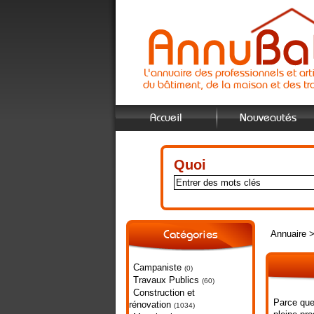
L'annuaire des professionnels et art
du bâtiment, de la maison et des tr
Accueil
Nouveautés
Quoi
Annuaire
Catégories
Campaniste
(0)
Travaux Publics
(60)
Construction et
Parce que
rénovation
(1034)