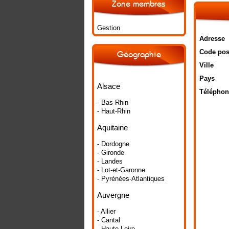
Zone membres
Gestion
Adresse
Code pos
Géographie
Ville
Pays
Alsace
Téléphon
- Bas-Rhin
- Haut-Rhin
Aquitaine
- Dordogne
- Gironde
- Landes
- Lot-et-Garonne
- Pyrénées-Atlantiques
Auvergne
- Allier
- Cantal
- Haute-Loire