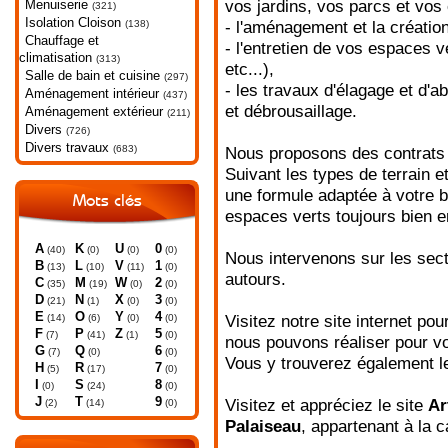
Menuiserie
vos jardins, vos parcs et vos
(321)
Isolation Cloison
(138)
- l'aménagement et la créatio
Chauffage et
- l'entretien de vos espaces ve
climatisation
(313)
etc...),
Salle de bain et cuisine
(297)
- les travaux d'élagage et d'
Aménagement intérieur
(437)
et débrousaillage.
Aménagement extérieur
(211)
Divers
(726)
Divers travaux
(683)
Nous proposons des contrats 
Suivant les types de terrain 
une formule adaptée à votre b
Mots clés
espaces verts toujours bien e
A
K
U
0
(40)
(0)
(0)
(0)
Nous intervenons sur les sec
B
L
V
1
(13)
(10)
(11)
(0)
autours.
C
M
W
2
(35)
(19)
(0)
(0)
D
N
X
3
(21)
(1)
(0)
(0)
E
O
Y
4
(14)
(6)
(0)
(0)
Visitez notre site internet po
F
P
Z
5
(7)
(41)
(1)
(0)
nous pouvons réaliser pour vo
G
Q
6
(7)
(0)
(0)
Vous y trouverez également le
H
R
7
(5)
(17)
(0)
I
S
8
(0)
(24)
(0)
J
T
9
Visitez et appréciez le site
Ar
(2)
(14)
(0)
Palaiseau
, appartenant à la 