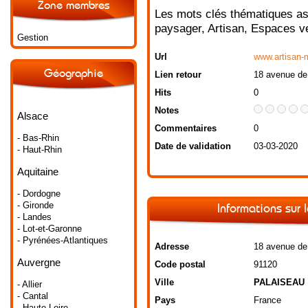
Zone membres
Les mots clés thématiques as
paysager
,
Artisan
,
Espaces v
Gestion
Url
www.artisan-m
Géographie
Lien retour
18 avenue de
Hits
0
Notes
Alsace
Commentaires
0
- Bas-Rhin
Date de validation
03-03-2020
- Haut-Rhin
Aquitaine
- Dordogne
- Gironde
Informations sur 
- Landes
- Lot-et-Garonne
- Pyrénées-Atlantiques
Adresse
18 avenue de
Auvergne
Code postal
91120
Ville
PALAISEAU
- Allier
- Cantal
Pays
France
- Haute-Loire