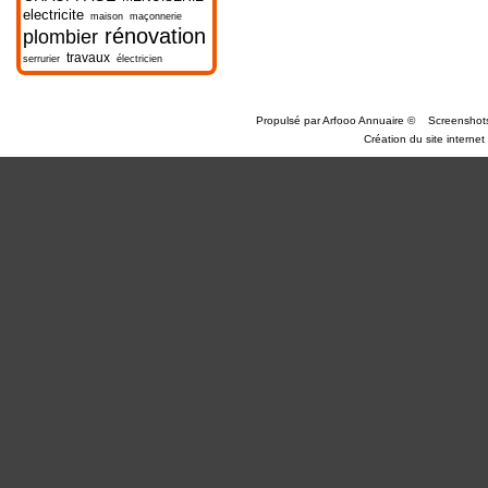
electricite
maison
maçonnerie
rénovation
plombier
travaux
serrurier
électricien
Propulsé par
Arfooo Annuaire
©
Screenshot
Création du site internet