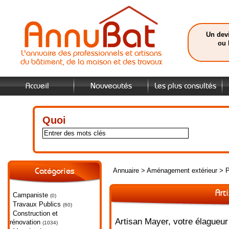
Un devi
ou 
L'annuaire des professionnels et artisans
du bâtiment, de la maison et des travaux
Accueil
Nouveautés
Les plus consultés
Quoi
Annuaire
>
Aménagement extérieur
>
P
Catégories
Art
Campaniste
(0)
Travaux Publics
(60)
Construction et
Artisan Mayer, votre élagueur
rénovation
(1034)