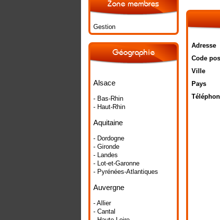
Zone membres
Gestion
Adresse
Géographie
Code pos
Ville
Alsace
Pays
Téléphon
- Bas-Rhin
- Haut-Rhin
Aquitaine
- Dordogne
- Gironde
- Landes
- Lot-et-Garonne
- Pyrénées-Atlantiques
Auvergne
- Allier
- Cantal
- Haute-Loire