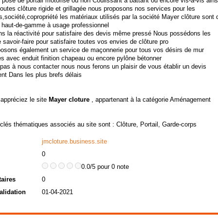
 pose de portail motorisé ou non Coulissant à battant ou encore vis-à-vis ains
outes clôture rigide et grillagée nous proposons nos services pour les
rs,société,copropriété les matériaux utilisés par la société Mayer clôture sont 
 haut-de-gamme à usage professionnel
s la réactivité pour satisfaire des devis même pressé Nous possédons les
le savoir-faire pour satisfaire toutes vos envies de clôture pro
osons également un service de maçonnerie pour tous vos désirs de mur
 avec enduit finition chapeau ou encore pylône bétonner
pas à nous contacter nous nous ferons un plaisir de vous établir un devis
nt Dans les plus brefs délais
 appréciez le site
Mayer cloture
, appartenant à la catégorie
Aménagement
clés thématiques associés au site sont :
Clôture
,
Portail
,
Garde-corps
jmcloture.business.site
0
0.0/5 pour 0 note
aires
0
alidation
01-04-2021