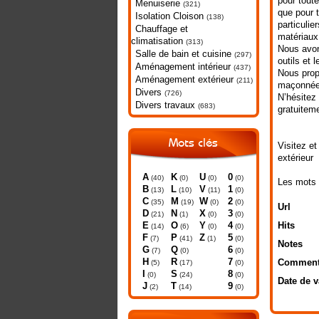
pour toute
Menuiserie
(321)
que pour t
Isolation Cloison
(138)
particulie
Chauffage et
matériaux
climatisation
(313)
Nous avon
Salle de bain et cuisine
(297)
outils et 
Aménagement intérieur
(437)
Nous prop
Aménagement extérieur
(211)
maçonnées
Divers
(726)
N’hésitez 
Divers travaux
(683)
gratuiteme
Mots clés
Visitez et
extérieur
A
K
U
0
(40)
(0)
(0)
(0)
Les mots 
B
L
V
1
(13)
(10)
(11)
(0)
C
M
W
2
(35)
(19)
(0)
(0)
Url
D
N
X
3
(21)
(1)
(0)
(0)
E
O
Y
4
Hits
(14)
(6)
(0)
(0)
F
P
Z
5
(7)
(41)
(1)
(0)
Notes
G
Q
6
(7)
(0)
(0)
H
R
7
Comment
(5)
(17)
(0)
I
S
8
(0)
(24)
(0)
Date de v
J
T
9
(2)
(14)
(0)