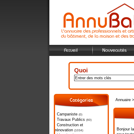
L'annuaire des professionnels et art
du bâtiment, de la maison et des tr
Accueil
Nouveautés
Quoi
Annuaire
Catégories
Campaniste
(0)
Travaux Publics
(60)
Construction et
Bonjour l
rénovation
(1034)