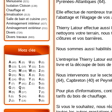
Menuiserie
Pyrénées-Atlantiques (64).
(321)
Isolation Cloison
(138)
Chauffage et
Elle effectue de nombreux tr
climatisation
(313)
l'abattage et l'élagage de vos 
Salle de bain et cuisine
(297)
Aménagement intérieur
(437)
Thierry Latour effectue aussi
Aménagement extérieur
(211)
Divers
nettoyons votre terrain, nous
(726)
Divers travaux
(683)
clôtures et vos barrières.
Nous sommes aussi habilités à
Mots clés
L'entreprise Thierry Latour es
A
K
U
0
(40)
(0)
(0)
(0)
livre et la découpe de bois de
B
L
V
1
(13)
(10)
(11)
(0)
C
M
W
2
(35)
(19)
(0)
(0)
Nous intervenons sur le sect
D
N
X
3
(21)
(1)
(0)
(0)
E
O
Y
4
(14)
(6)
(0)
(0)
(64), Capbreton (40) et Peyre
F
P
Z
5
(7)
(41)
(1)
(0)
G
Q
6
(7)
(0)
(0)
Pour plus d'informations, con
H
R
7
(5)
(17)
(0)
tarifs du bois de chauffage.
I
S
8
(0)
(24)
(0)
J
T
9
(2)
(14)
(0)
Si vous le souhaitez, nous ré
toutes les autres prestations