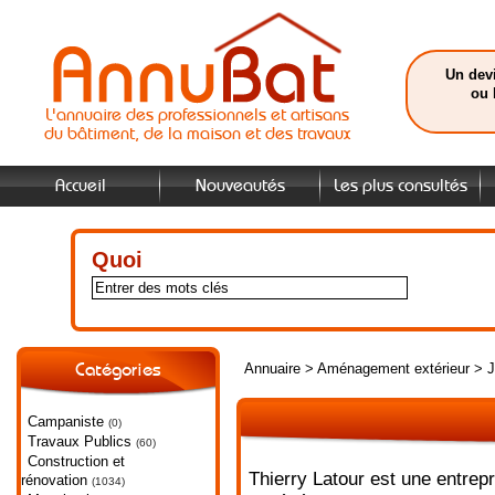
Un devi
ou 
L'annuaire des professionnels et artisans
du bâtiment, de la maison et des travaux
Accueil
Nouveautés
Les plus consultés
Quoi
Annuaire
>
Aménagement extérieur
>
J
Catégories
Campaniste
(0)
Travaux Publics
(60)
Construction et
Thierry Latour est une entrep
rénovation
(1034)