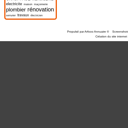
electricite
maison
maçonnerie
rénovation
plombier
travaux
serrurier
électricien
Propulsé par
Arfooo Annuaire
©
Screenshot
Création du site internet