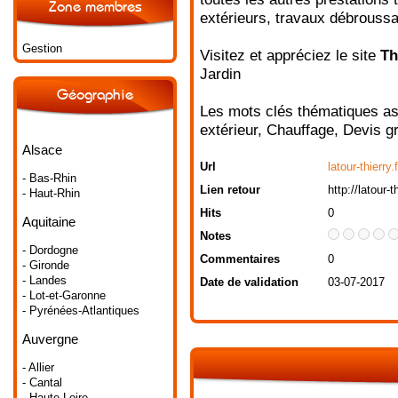
Zone membres
extérieurs, travaux débroussai
Gestion
Visitez et appréciez le site
Th
Jardin
Géographie
Les mots clés thématiques as
extérieur
,
Chauffage
,
Devis gr
Alsace
Url
latour-thierry.f
- Bas-Rhin
Lien retour
http://latour-th
- Haut-Rhin
Hits
0
Aquitaine
Notes
- Dordogne
Commentaires
0
- Gironde
- Landes
Date de validation
03-07-2017
- Lot-et-Garonne
- Pyrénées-Atlantiques
Auvergne
- Allier
- Cantal
- Haute-Loire