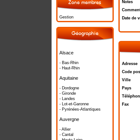
Notes
Zone membres
Comment
Gestion
Date de v
Géographie
Alsace
- Bas-Rhin
Adresse
- Haut-Rhin
Code pos
Aquitaine
Ville
- Dordogne
Pays
- Gironde
Téléphon
- Landes
- Lot-et-Garonne
Fax
- Pyrénées-Atlantiques
Auvergne
- Allier
- Cantal
- Haute-Loire