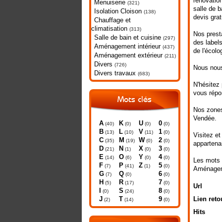
rénovation
Menuiserie
(321)
salle de b
Isolation Cloison
(138)
devis grat
Chauffage et
climatisation
(313)
Nos prest
Salle de bain et cuisine
(297)
des label
Aménagement intérieur
(437)
de l'écol
Aménagement extérieur
(211)
Divers
(726)
Nous nous 
Divers travaux
(683)
N'hésitez 
vous répo
Mots clés
Nos zones 
Vendée.
A
K
U
0
(40)
(0)
(0)
(0)
B
L
V
1
(13)
(10)
(11)
(0)
Visitez et
C
M
W
2
(35)
(19)
(0)
(0)
appartena
D
N
X
3
(21)
(1)
(0)
(0)
E
O
Y
4
(14)
(6)
(0)
(0)
Les mots 
F
P
Z
5
(7)
(41)
(1)
(0)
Aménageme
G
Q
6
(7)
(0)
(0)
H
R
7
(5)
(17)
(0)
Url
I
S
8
(0)
(24)
(0)
J
T
9
Lien reto
(2)
(14)
(0)
Hits