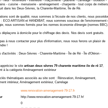
 - neuf - extérieure - intérieure - maçonnerie - plâtrerie - carrelage - isolation -
ains - cuisine - menuiserie - aménagement - charpente - tout corps de métiers
uit dans les Deux-Sèvres, la Charente-Maritime, Île de Ré.
ations sont de qualité, nous sommes à l'écoute de nos clients, nous possédo
s : ECO ARTISAN et HANDIBAT, nous sommes soucieux de l'environnement 
ogie, nous sommes formés pour les normes économie d'énergie (normes BBC)
déplaçons à domicile pour le chiffrage des devis. Nos devis sont gratuits.
pas à nous contacter pour plus d'information, nous nous ferons un plaisir de
ndre !
d'activités : Deux-Sèvres - Charente-Maritime - Île de Ré - Île d'Oléron -
 appréciez le site
artisan deux sèvres 79 charente maritime ile de ré 17
,
nt à la catégorie
Aménagement extérieur
clés thématiques associés au site sont :
Rénovation
,
Aménagement
,
nt intérieur
,
Aménagement extérieur
,
Carrelage
www.renovation-amenagement-79-17.fr
ur
http://www.renovation-amenagement-79-17.fr/
0