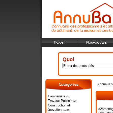
L'annuaire des professionnels et art
du bâtiment, de la maison et des tr
Accueil
Nouveautés
Quoi
Annuaire
Catégories
Campaniste
(0)
Travaux Publics
(60)
Construction et
a2amenage
rénovation
(1034)