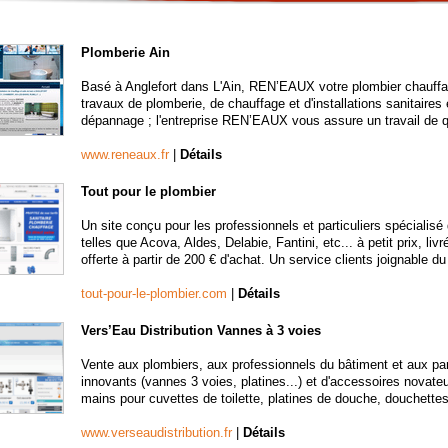
Plomberie Ain
Basé à Anglefort dans L'Ain, REN’EAUX votre plombier chauffagi
travaux de plomberie, de chauffage et d'installations sanitaires
dépannage ; l'entreprise REN’EAUX vous assure un travail de qua
www.reneaux.fr
|
Détails
Tout pour le plombier
Un site conçu pour les professionnels et particuliers spéciali
telles que Acova, Aldes, Delabie, Fantini, etc... à petit prix, livr
offerte à partir de 200 € d'achat. Un service clients joignable du
tout-pour-le-plombier.com
|
Détails
Vers’Eau Distribution Vannes à 3 voies
Vente aux plombiers, aux professionnels du bâtiment et aux part
innovants (vannes 3 voies, platines...) et d'accessoires novate
mains pour cuvettes de toilette, platines de douche, douchettes
www.verseaudistribution.fr
|
Détails