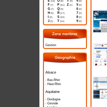
E
O
Y
4
(14)
(6)
(0)
(0)
F
P
Z
5
(7)
(41)
(1)
(0)
G
Q
6
(7)
(0)
(0)
H
R
7
(5)
(17)
(0)
I
S
8
(0)
(24)
(0)
J
T
9
(2)
(14)
(0)
Zone membres
Gestion
Géographie
Alsace
- Bas-Rhin
- Haut-Rhin
Aquitaine
- Dordogne
- Gironde