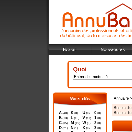
L'annuaire des professionnels et art
du bâtiment, de la maison et des tr
Accueil
Nouveautés
Quoi
Annuaire
Mots clés
Besoin d'
A
K
U
0
Besoin d'
(40)
(0)
(0)
(0)
B
L
V
1
(13)
(10)
(11)
(0)
C
M
W
2
(35)
(19)
(0)
(0)
D
N
X
3
(21)
(1)
(0)
(0)