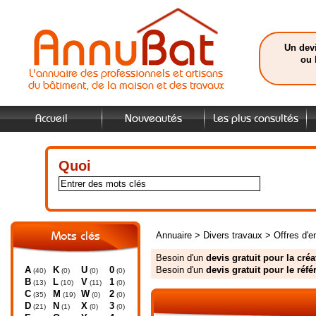
Un devi
ou 
L'annuaire des professionnels et artisans
du bâtiment, de la maison et des travaux
Accueil
Nouveautés
Les plus consultés
Quoi
Annuaire
>
Divers travaux
>
Offres d'
Mots clés
Besoin d'un
devis gratuit pour la créa
A
K
U
0
Besoin d'un
devis gratuit pour le réf
(40)
(0)
(0)
(0)
B
L
V
1
(13)
(10)
(11)
(0)
C
M
W
2
(35)
(19)
(0)
(0)
D
N
X
3
(21)
(1)
(0)
(0)