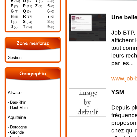
E
O
Y
4
(14)
(6)
(0)
(0)
F
P
Z
5
(7)
(41)
(1)
(0)
G
Q
6
(7)
(0)
(0)
Une bell
H
R
7
(5)
(17)
(0)
I
S
8
(0)
(24)
(0)
J
T
9
(2)
(14)
(0)
Job-BTP, 
affichent
Zone membres
tout comm
leurs rec
Gestion
par les...
Géographie
www.job-b
YSM
Alsace
- Bas-Rhin
Depuis pl
- Haut-Rhin
fréquence
Aquitaine
proposons
- Dordogne
chez qui 
- Gironde