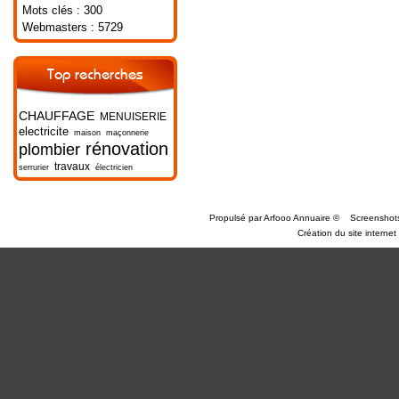
Mots clés : 300
Webmasters : 5729
Top recherches
CHAUFFAGE
MENUISERIE
electricite
maison
maçonnerie
rénovation
plombier
travaux
serrurier
électricien
Propulsé par
Arfooo Annuaire
©
Screenshot
Création du site internet