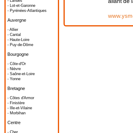
allant de
- Landes
- Lot-et-Garonne
- Pyrénées-Atlantiques
www.ysm-
Auvergne
- Allier
- Cantal
- Haute-Loire
- Puy-de-Dôme
Bourgogne
- Côte-d'Or
- Nièvre
- Saône-et-Loire
- Yonne
Bretagne
- Côtes d'Armor
- Finistère
- Ille-et-Vilaine
- Morbihan
Centre
- Cher