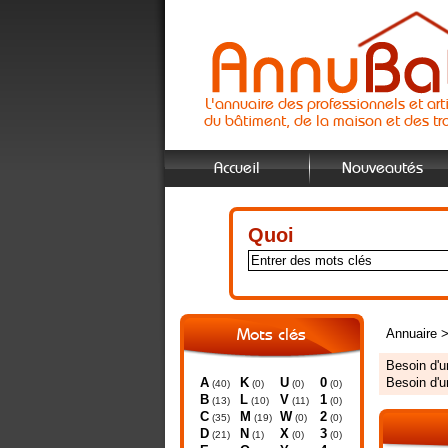
L'annuaire des professionnels et art
du bâtiment, de la maison et des tr
Accueil
Nouveautés
Quoi
Annuaire
Mots clés
Besoin d'
A
K
U
0
Besoin d'
(40)
(0)
(0)
(0)
B
L
V
1
(13)
(10)
(11)
(0)
C
M
W
2
(35)
(19)
(0)
(0)
D
N
X
3
(21)
(1)
(0)
(0)