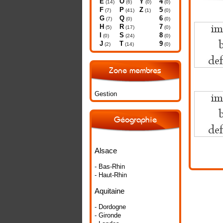
E
O
Y
4
(14)
(6)
(0)
(0)
F
P
Z
5
(7)
(41)
(1)
(0)
G
Q
6
(7)
(0)
(0)
H
R
7
(5)
(17)
(0)
I
S
8
(0)
(24)
(0)
J
T
9
(2)
(14)
(0)
Zone membres
Gestion
Géographie
Alsace
- Bas-Rhin
- Haut-Rhin
Aquitaine
- Dordogne
- Gironde