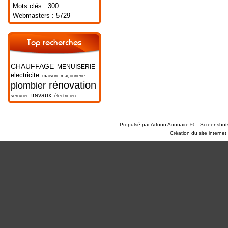
Mots clés : 300
Webmasters : 5729
Top recherches
CHAUFFAGE
MENUISERIE
electricite
maison
maçonnerie
rénovation
plombier
travaux
serrurier
électricien
Propulsé par
Arfooo Annuaire
©
Screenshot
Création du site internet