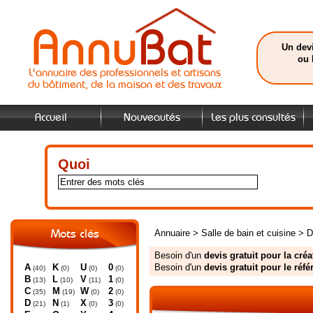
Un devi
ou 
L'annuaire des professionnels et artisans
du bâtiment, de la maison et des travaux
Accueil
Nouveautés
Les plus consultés
Quoi
Annuaire
>
Salle de bain et cuisine
>
D
Mots clés
Besoin d'un
devis gratuit pour la créa
A
K
U
0
Besoin d'un
devis gratuit pour le réf
(40)
(0)
(0)
(0)
B
L
V
1
(13)
(10)
(11)
(0)
C
M
W
2
(35)
(19)
(0)
(0)
D
N
X
3
(21)
(1)
(0)
(0)