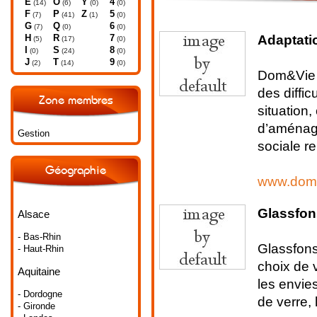
E
O
Y
4
(14)
(6)
(0)
(0)
F
P
Z
5
(7)
(41)
(1)
(0)
G
Q
6
(7)
(0)
(0)
Adaptati
H
R
7
(5)
(17)
(0)
I
S
8
(0)
(24)
(0)
J
T
9
(2)
(14)
(0)
Dom&Vie 
des diffi
Zone membres
situation,
d’aménage
Gestion
sociale re
Géographie
www.dome
Glassfons
Alsace
- Bas-Rhin
Glassfons
- Haut-Rhin
choix de 
Aquitaine
les envies
- Dordogne
de verre, 
- Gironde