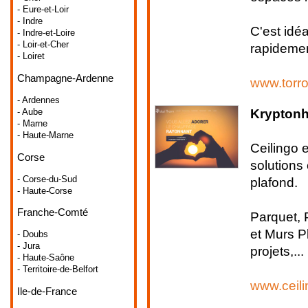
- Eure-et-Loir
- Indre
C'est idéa
- Indre-et-Loire
- Loir-et-Cher
rapidemen
- Loiret
Champagne-Ardenne
www.torro
- Ardennes
Kryptonh
- Aube
- Marne
- Haute-Marne
Ceilingo e
Corse
solutions
- Corse-du-Sud
plafond.
- Haute-Corse
Franche-Comté
Parquet, 
et Murs P
- Doubs
- Jura
projets,...
- Haute-Saône
- Territoire-de-Belfort
www.ceili
Ile-de-France