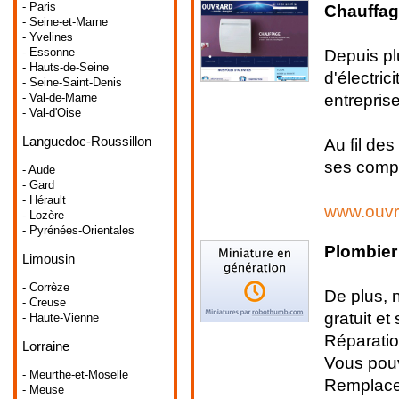
- Paris
Chauffag
- Seine-et-Marne
- Yvelines
Depuis pl
- Essonne
- Hauts-de-Seine
d'électric
- Seine-Saint-Denis
entrepris
- Val-de-Marne
- Val-d'Oise
Languedoc-Roussillon
Au fil de
ses compét
- Aude
- Gard
- Hérault
www.ouvr
- Lozère
- Pyrénées-Orientales
Plombier
Limousin
- Corrèze
De plus, 
- Creuse
gratuit e
- Haute-Vienne
Réparation
Lorraine
Vous pouv
- Meurthe-et-Moselle
Remplaceme
- Meuse