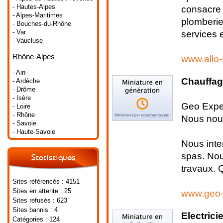
- Hautes-Alpes
consacre 
- Alpes-Maritimes
plomberie
- Bouches-du-Rhône
- Var
services e
- Vaucluse
Rhône-Alpes
www.allo
- Ain
Chauffage
- Ardèche
- Drôme
- Isère
Geo Exper
- Loire
- Rhône
Nous nous
- Savoie
- Haute-Savoie
Nous inter
spas. Nou
Statistiques
travaux. Q
Sites référencés : 4151
Sites en attente : 25
www.geo-
Sites refusés : 623
Sites bannis : 4
Electrici
Catégories : 124