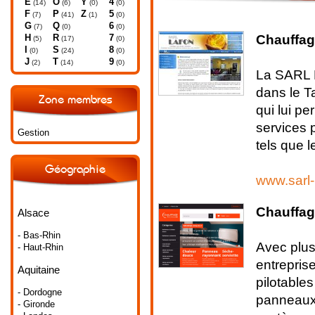
E
O
Y
4
(14)
(6)
(0)
(0)
F
P
Z
5
(7)
(41)
(1)
(0)
G
Q
6
(7)
(0)
(0)
Chauffage
H
R
7
(5)
(17)
(0)
I
S
8
(0)
(24)
(0)
J
T
9
(2)
(14)
(0)
La SARL L
dans le T
Zone membres
qui lui p
services 
Gestion
tels que le
Géographie
www.sarl-
Chauffag
Alsace
- Bas-Rhin
Avec plus
- Haut-Rhin
entrepris
Aquitaine
pilotable
- Dordogne
panneaux 
- Gironde