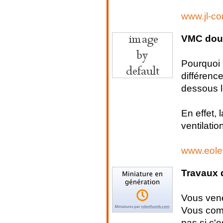
www.jl-c
VMC doub
Pourquoi 
différenc
dessous l
En effet,
ventilatio
www.eole
Travaux 
Vous vene
Vous comp
pas si c'