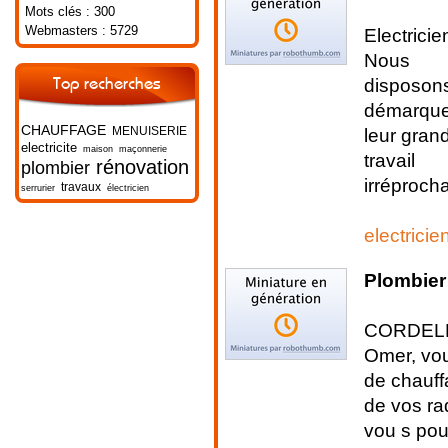
Mots clés : 300
Webmasters : 5729
Electricie
Nous
disposons
Top recherches
démarque
CHAUFFAGE
leur gran
MENUISERIE
electricite
maison
maçonnerie
travail
rénovation
plombier
irréprocha
travaux
serrurier
électricien
electricie
Plombier
CORDELEC,
Omer, vou
de chauff
de vos ra
vou s pour