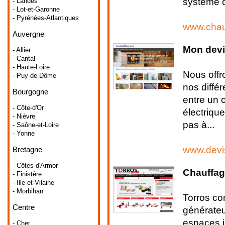
système d
- Landes
- Lot-et-Garonne
- Pyrénées-Atlantiques
www.chau
Auvergne
Mon devi
- Allier
- Cantal
- Haute-Loire
Nous offr
- Puy-de-Dôme
nos diffé
Bourgogne
entre un 
- Côte-d'Or
électrique
- Nièvre
pas à...
- Saône-et-Loire
- Yonne
www.devi
Bretagne
- Côtes d'Armor
Chauffage
- Finistère
- Ille-et-Vilaine
- Morbihan
Torros co
Centre
générateu
espaces i
- Cher