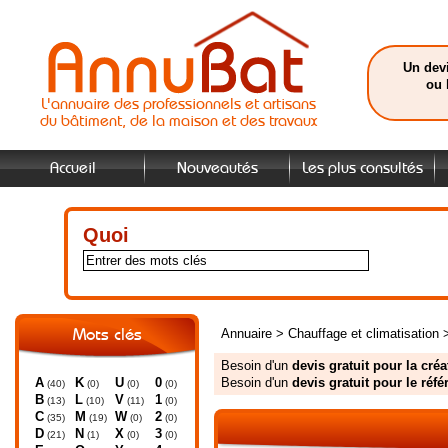
Un devi
ou 
L'annuaire des professionnels et artisans
du bâtiment, de la maison et des travaux
Accueil
Nouveautés
Les plus consultés
Quoi
Annuaire
>
Chauffage et climatisation
Mots clés
Besoin d'un
devis gratuit pour la créa
A
K
U
0
Besoin d'un
devis gratuit pour le réf
(40)
(0)
(0)
(0)
B
L
V
1
(13)
(10)
(11)
(0)
C
M
W
2
(35)
(19)
(0)
(0)
D
N
X
3
(21)
(1)
(0)
(0)