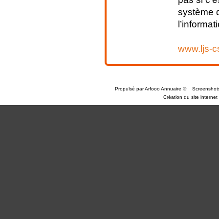
système d
l’informati
www.ljs-
Propulsé par
Arfooo Annuaire
©
Screenshot
Création du site internet