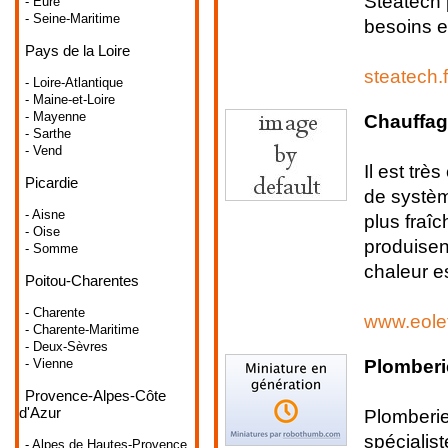
Stéatech 
- Eure
- Seine-Maritime
besoins et
Pays de la Loire
steatech.
- Loire-Atlantique
- Maine-et-Loire
- Mayenne
Chauffag
- Sarthe
- Vend
Il est trè
Picardie
de systèm
- Aisne
plus fraî
- Oise
produisent
- Somme
chaleur es
Poitou-Charentes
- Charente
www.eolet
- Charente-Maritime
- Deux-Sèvres
Plomberi
- Vienne
Provence-Alpes-Côte
d'Azur
Plomberi
spéciali
- Alpes de Hautes-Provence