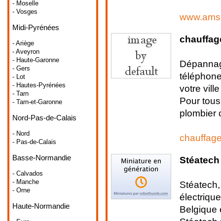
- Moselle
- Vosges
www.amse
Midi-Pyrénées
chauffag
- Ariège
- Aveyron
- Haute-Garonne
Dépannage
- Gers
téléphone
- Lot
- Hautes-Pyrénées
votre ville
- Tarn
Pour tous
- Tarn-et-Garonne
plombier 
Nord-Pas-de-Calais
- Nord
chauffage
- Pas-de-Calais
Basse-Normandie
Stéatech
- Calvados
- Manche
Stéatech, 
- Orne
électriqu
Haute-Normandie
Belgique