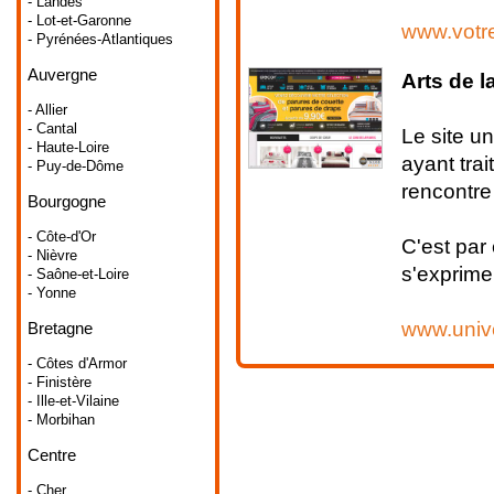
- Landes
- Lot-et-Garonne
www.votr
- Pyrénées-Atlantiques
Auvergne
Arts de l
- Allier
- Cantal
Le site u
- Haute-Loire
ayant trai
- Puy-de-Dôme
rencontre 
Bourgogne
- Côte-d'Or
C'est par 
- Nièvre
s'exprime.
- Saône-et-Loire
- Yonne
www.univ
Bretagne
- Côtes d'Armor
- Finistère
- Ille-et-Vilaine
- Morbihan
Centre
- Cher