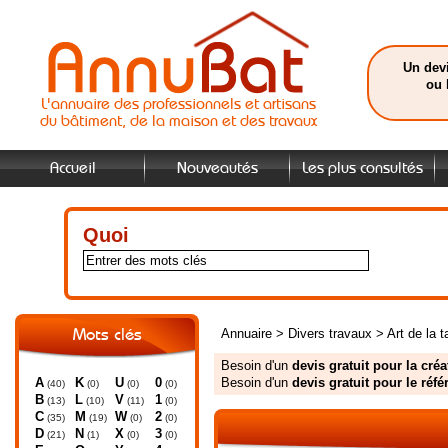
Un devi
ou 
L'annuaire des professionnels et artisans
du bâtiment, de la maison et des travaux
Accueil
Nouveautés
Les plus consultés
Quoi
Annuaire
>
Divers travaux
>
Art de la t
Mots clés
Besoin d'un
devis gratuit pour la créa
A
K
U
0
Besoin d'un
devis gratuit pour le réf
(40)
(0)
(0)
(0)
B
L
V
1
(13)
(10)
(11)
(0)
C
M
W
2
(35)
(19)
(0)
(0)
D
N
X
3
(21)
(1)
(0)
(0)