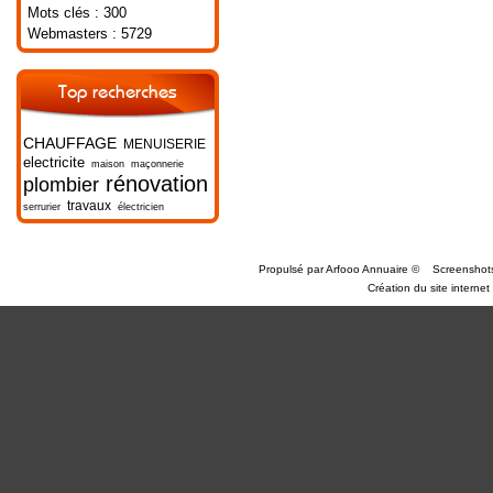
Mots clés : 300
Webmasters : 5729
Top recherches
CHAUFFAGE
MENUISERIE
electricite
maison
maçonnerie
rénovation
plombier
travaux
serrurier
électricien
Propulsé par
Arfooo Annuaire
©
Screenshot
Création du site internet