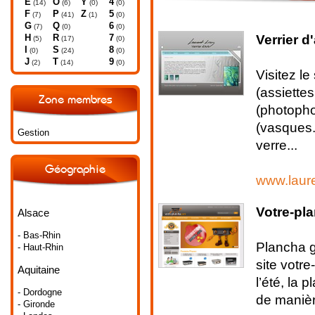
E
O
Y
4
(14)
(6)
(0)
(0)
F
P
Z
5
(7)
(41)
(1)
(0)
G
Q
6
(7)
(0)
(0)
Verrier d'
H
R
7
(5)
(17)
(0)
I
S
8
(0)
(24)
(0)
J
T
9
(2)
(14)
(0)
Visitez le
(assiettes
Zone membres
(photopho
(vasques..
Gestion
verre...
Géographie
www.laure
Votre-pl
Alsace
- Bas-Rhin
Plancha g
- Haut-Rhin
site votr
Aquitaine
l’été, la 
- Dordogne
de manière
- Gironde