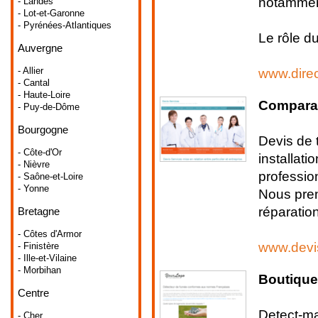
notamment
- Landes
- Lot-et-Garonne
- Pyrénées-Atlantiques
Le rôle d
Auvergne
- Allier
www.dire
- Cantal
- Haute-Loire
Comparat
- Puy-de-Dôme
Bourgogne
Devis de 
- Côte-d'Or
installati
- Nièvre
profession
- Saône-et-Loire
- Yonne
Nous pren
réparatio
Bretagne
- Côtes d'Armor
www.devis
- Finistère
- Ille-et-Vilaine
- Morbihan
Boutique
Centre
Detect-ma
- Cher