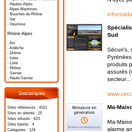
- Hautes-Alpes
- Alpes-Maritimes
informada
- Bouches-du-Rhône
- Var
- Vaucluse
Spécialis
Rhône-Alpes
Sud
- Ain
- Ardèche
Sécuri’s,
- Drôme
Pyrénées,
- Isère
- Loire
produits 
- Rhône
assurés (
- Savoie
- Haute-Savoie
secteur...
www.secur
Statistiques
Ma-Maiso
Sites référencés : 4151
Sites en attente : 25
Sites refusés : 623
Ma-Maison
Sites bannis : 4
alarme ant
Catégories : 124