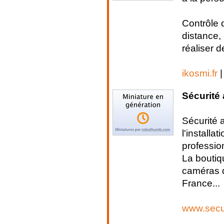
Contrôle 
distance,
réaliser 
ikosmi.fr
Sécurité
Sécurité 
l'install
professio
La boutiq
caméras d
France...
www.secur