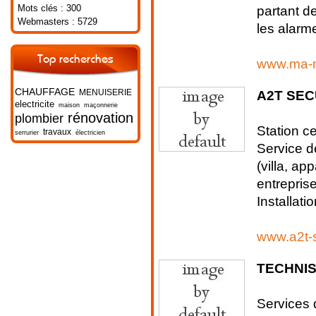
Mots clés : 300
partant d
Webmasters : 5729
les alarme
Top recherches
www.ma-m
CHAUFFAGE
A2T SEC
MENUISERIE
electricite
maison
maçonnerie
rénovation
plombier
Station c
travaux
serrurier
électricien
Service d
(villa, a
entrepris
Installati
www.a2t-s
TECHNI
Services 