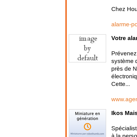
Chez Houl
alarme-por
Votre al
Prévenez 
système d
près de N
électroni
Cette...
www.agen
Ikos Mais
Spécialist
à la perso