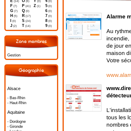
E
O
Y
4
(14)
(6)
(0)
(0)
F
P
Z
5
(7)
(41)
(1)
(0)
G
Q
6
(7)
(0)
(0)
Alarme 
H
R
7
(5)
(17)
(0)
I
S
8
(0)
(24)
(0)
J
T
9
(2)
(14)
(0)
Au rythme
incendie,
Zone membres
de jour en
maison di
Gestion
Votre sécu
Géographie
www.alar
www.dire
Alsace
détecteu
- Bas-Rhin
- Haut-Rhin
L'install
Aquitaine
tous les l
- Dordogne
nombres d
- Gironde