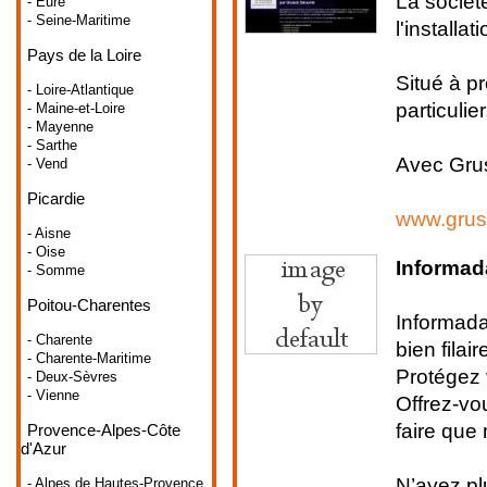
La sociét
- Eure
- Seine-Maritime
l'installa
Pays de la Loire
Situé à pr
- Loire-Atlantique
particulie
- Maine-et-Loire
- Mayenne
- Sarthe
Avec Grus
- Vend
Picardie
www.grus
- Aisne
- Oise
Informad
- Somme
Poitou-Charentes
Informada
- Charente
bien filai
- Charente-Maritime
Protégez 
- Deux-Sèvres
- Vienne
Offrez-vo
faire que
Provence-Alpes-Côte
d'Azur
N’ayez plu
- Alpes de Hautes-Provence