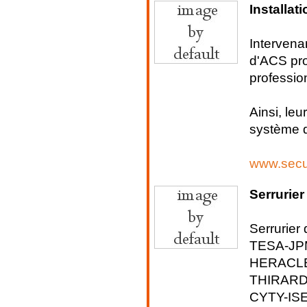
Installat
Intervena
d'ACS pro
profession
Ainsi, leu
système d
www.secu
Serrurier
Serrurier
TESA-J
HERACLE
THIRARD
CYTY-IS