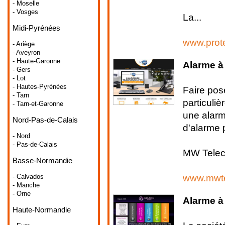
- Moselle
- Vosges
La...
Midi-Pyrénées
www.prote
- Ariège
- Aveyron
- Haute-Garonne
Alarme à
- Gers
- Lot
- Hautes-Pyrénées
Faire po
- Tarn
particuliè
- Tarn-et-Garonne
une alarm
Nord-Pas-de-Calais
d'alarme 
- Nord
- Pas-de-Calais
MW Teleco
Basse-Normandie
www.mwte
- Calvados
- Manche
- Orne
Alarme à
Haute-Normandie