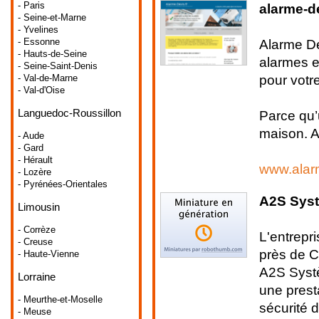
- Paris
alarme-de
- Seine-et-Marne
- Yvelines
Alarme De
- Essonne
- Hauts-de-Seine
alarmes e
- Seine-Saint-Denis
pour votr
- Val-de-Marne
- Val-d'Oise
Languedoc-Roussillon
Parce qu’u
maison. Ai
- Aude
- Gard
- Hérault
www.alar
- Lozère
- Pyrénées-Orientales
A2S Sys
Limousin
- Corrèze
L'entrepr
- Creuse
près de Ce
- Haute-Vienne
A2S Systè
Lorraine
une prest
- Meurthe-et-Moselle
sécurité 
- Meuse