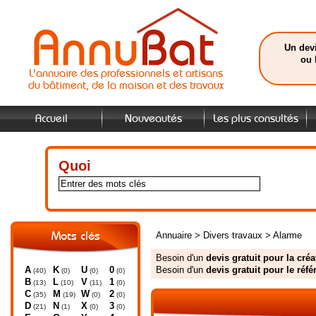
Un devi
ou 
L'annuaire des professionnels et artisans
du bâtiment, de la maison et des travaux
Accueil
Nouveautés
Les plus consultés
Quoi
Annuaire
>
Divers travaux
>
Alarme
Mots clés
Besoin d'un
devis gratuit pour la créa
A
K
U
0
Besoin d'un
devis gratuit pour le réf
(40)
(0)
(0)
(0)
B
L
V
1
(13)
(10)
(11)
(0)
C
M
W
2
(35)
(19)
(0)
(0)
D
N
X
3
(21)
(1)
(0)
(0)