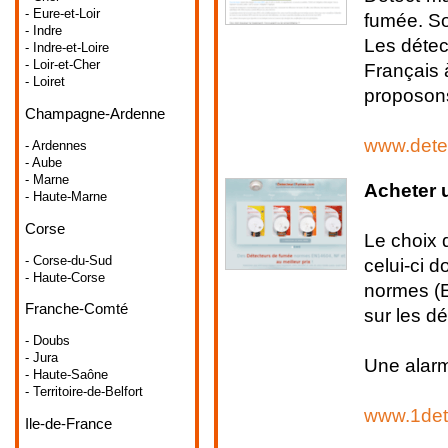
- Eure-et-Loir
fumée. So
- Indre
Les détec
- Indre-et-Loire
- Loir-et-Cher
Français 
- Loiret
proposons
Champagne-Ardenne
www.dete
- Ardennes
- Aube
- Marne
Acheter 
- Haute-Marne
Corse
Le choix 
- Corse-du-Sud
celui-ci d
- Haute-Corse
normes (E
Franche-Comté
sur les d
- Doubs
- Jura
Une alarm
- Haute-Saône
- Territoire-de-Belfort
www.1det
Ile-de-France